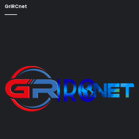
GrIRCnet