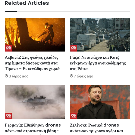
Related Articles
Αλβανία: Στις φλόγες χιλιάδες
Γάζα: Νετανιάχου και Κατζ
στρέμματα δάσους κοντά στα
ενέκριναν έργα ανοικοδόμησης
Τίρανα – Εκκενώθηκαν χωριά
στη Ράφα
3 ώρες ago
7 ώρες ago
Γερμανία: Εθεάθησαν drones
Ζελένσκι: Ρωσικά drones
πάνω από στρατιωτική βάση-
σκότωσαν τρίχρονο αγόρι και