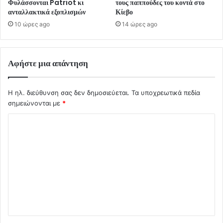
Φυλάσσονται Patriot κι
τους παππούδες του κοντά στο
ανταλλακτικά εξοπλισμών
Κίεβο
10 ώρες ago
14 ώρες ago
Αφήστε μια απάντηση
Η ηλ. διεύθυνση σας δεν δημοσιεύεται.
Τα υποχρεωτικά πεδία
σημειώνονται με
*
Σ
χ
ό
λ
ι
ο
*