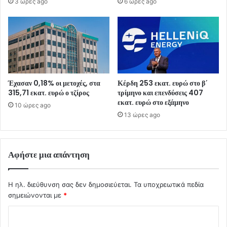
3 ώρες ago
6 ώρες ago
Έχασαν 0,18% οι μετοχές, στα
Κέρδη 253 εκατ. ευρώ στο β΄
315,71 εκατ. ευρώ ο τζίρος
τρίμηνο και επενδύσεις 407
εκατ. ευρώ στο εξάμηνο
10 ώρες ago
13 ώρες ago
Αφήστε μια απάντηση
Η ηλ. διεύθυνση σας δεν δημοσιεύεται.
Τα υποχρεωτικά πεδία
σημειώνονται με
*
Σ