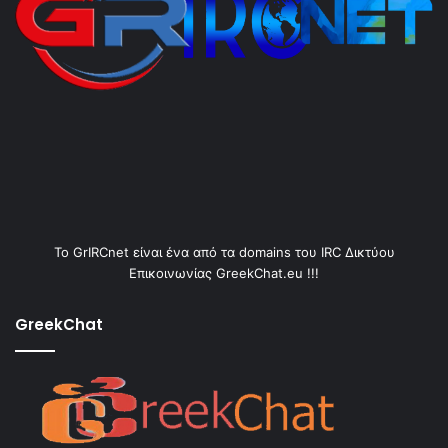
Το GrIRCnet είναι ένα από τα domains του IRC Δικτύου
Επικοινωνίας GreekChat.eu !!!
GreekChat