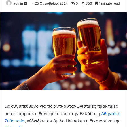
Send
admin
25 Οκτωβρίου, 2024
0
356
1 minute read
an
email
Ως συνυπεύθυνο για τις αντι-ανταγωνιστικές πρακτικές
που εφάρμοσε η θυγατρική του στην Ελλάδα, η
Αθηναϊκή
Ζυθοποιία
, «έδειξε» τον όμιλο Heineken η δικαιοσύνη της