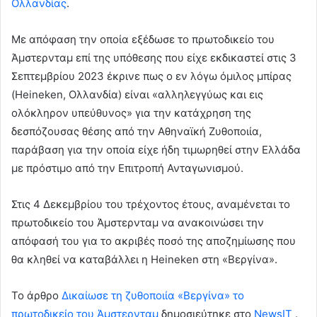
Ολλανδίας
.
Με απόφαση την οποία εξέδωσε το πρωτοδικείο του
Άμστερνταμ επί της υπόθεσης που είχε εκδικαστεί στις 3
Σεπτεμβρίου 2023 έκρινε πως ο εν λόγω όμιλος μπίρας
(Heineken, Ολλανδία) είναι «αλληλεγγύως και εις
ολόκληρον υπεύθυνος» για την κατάχρηση της
δεσπόζουσας θέσης από την Αθηναϊκή Ζυθοποιία,
παράβαση για την οποία είχε ήδη τιμωρηθεί στην Ελλάδα
με πρόστιμο από την Επιτροπή Ανταγωνισμού.
Στις 4 Δεκεμβρίου του τρέχοντος έτους, αναμένεται το
πρωτοδικείο του Άμστερνταμ να ανακοινώσει την
απόφασή του για το ακριβές ποσό της αποζημίωσης που
θα κληθεί να καταβάλλει η Heineken στη «Βεργίνα».
To άρθρο
Δικαίωσε τη ζυθοποιία «Βεργίνα» το
πρωτοδικείο του Άμστερνταμ
δημοσιεύτηκε στο
NewsIT
.