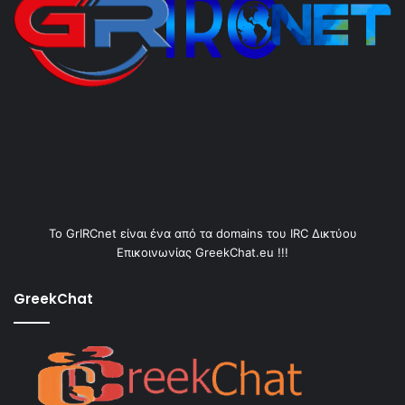
Το GrIRCnet είναι ένα από τα domains του IRC Δικτύου
Επικοινωνίας GreekChat.eu !!!
GreekChat