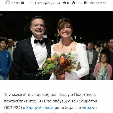
Send
admin
19 Οκτωβρίου, 2024
0
102
1 minute read
an
email
Την εκλεκτή της καρδιάς του, Γεωργία Πολυτάνου,
παντρεύτηκε στις 19.00 το απόγευμα του Σαββάτου
(19/10/24) ο
Χάρης Δούκας
, με το λαμπερό
γάμο
να