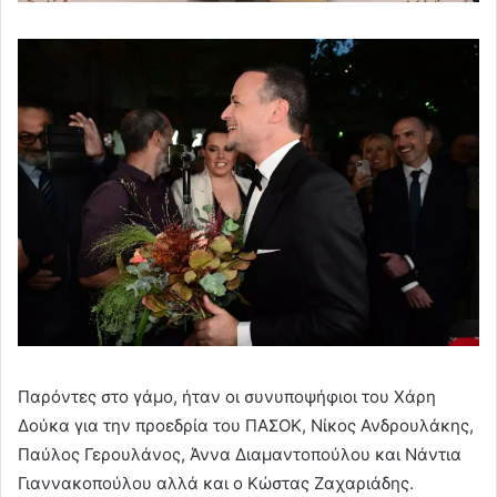
Παρόντες στο γάμο, ήταν οι συνυποψήφιοι του Χάρη
Δούκα για την προεδρία του ΠΑΣΟΚ, Νίκος Ανδρουλάκης,
Παύλος Γερουλάνος, Άννα Διαμαντοπούλου και Νάντια
Γιαννακοπούλου αλλά και ο Κώστας Ζαχαριάδης.