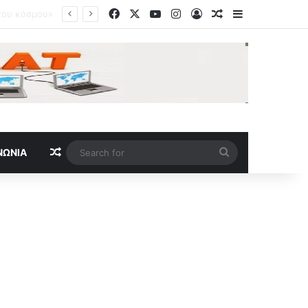
Facebook
X
YouTube
Instagram
Log In
Random Article
Sidebar
Νέα πρόκληση από την Τουρκία μετά το νέο ελληνικό Ειδικό Χωροταξικό Πλαίσιο Τουρισμού: «Δεν παράγει νομικές συνέπειες»
Random Article
Search
ΝΩΝΊΑ
for