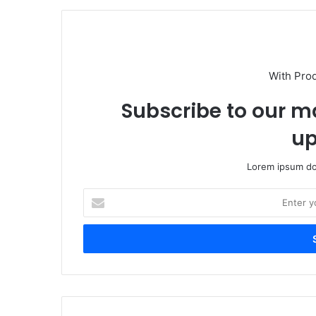
With Pro
Subscribe to our ma
up
Lorem ipsum dol
Enter
your
Email
address