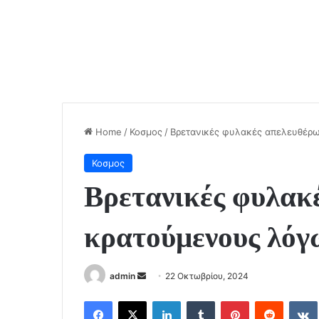
Home
/
Κοσμος
/
Βρετανικές φυλακές απελευθέρ
Κοσμος
Βρετανικές φυλακ
κρατούμενους λόγ
Send
admin
22 Οκτωβρίου, 2024
an
Facebook
X
LinkedIn
Tumblr
Pinterest
Reddit
email