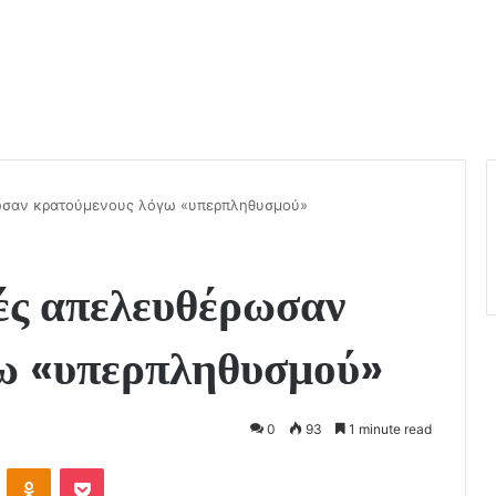
ωσαν κρατούμενους λόγω «υπερπληθυσμού»
ές απελευθέρωσαν
ω «υπερπληθυσμού»
0
93
1 minute read
VKontakte
Odnoklassniki
Pocket