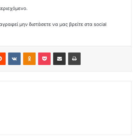
περιεχόμενο.
αγραφεί μην διστάσετε να μας βρείτε στα social
erest
Reddit
VKontakte
Odnoklassniki
Pocket
Share via Email
Print