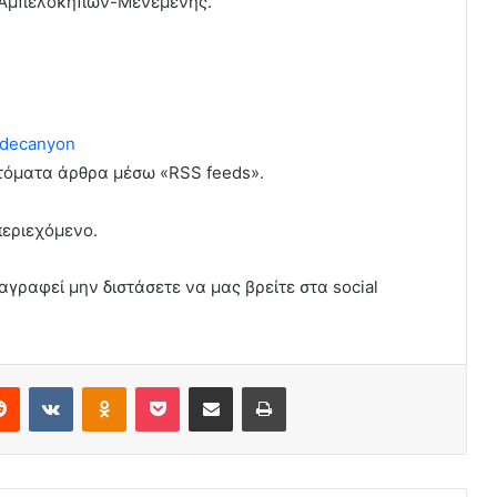
. Αμπελοκήπων-Μενεμένης.
decanyon
υτόματα άρθρα μέσω «RSS feeds».
περιεχόμενο.
αγραφεί μην διστάσετε να μας βρείτε στα social
erest
Reddit
VKontakte
Odnoklassniki
Pocket
Share via Email
Print