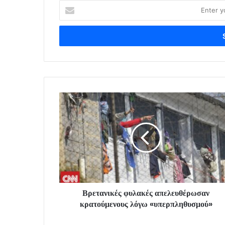
Enter
your
Email
address
Βρετανικές φυλακές απελευθέρωσαν
κρατούμενους λόγω «υπερπληθυσμού»