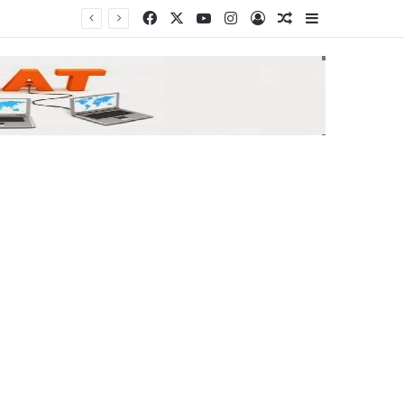
Facebook
X
YouTube
Instagram
Log In
Random Article
Sidebar