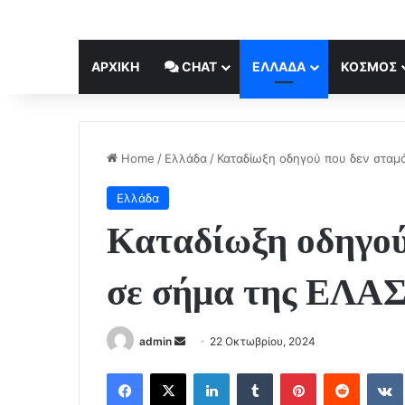
ΑΡΧΙΚΉ
CHAT
ΕΛΛΆΔΑ
ΚΟΣΜΟΣ
Home
/
Ελλάδα
/
Καταδίωξη οδηγού που δεν σταμ
Ελλάδα
Καταδίωξη οδηγού
σε σήμα της ΕΛΑΣ
Send
admin
22 Οκτωβρίου, 2024
an
Facebook
X
LinkedIn
Tumblr
Pinterest
Reddit
email