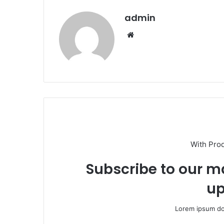
admin
Website
With Pro
Subscribe to our ma
up
Lorem ipsum dol