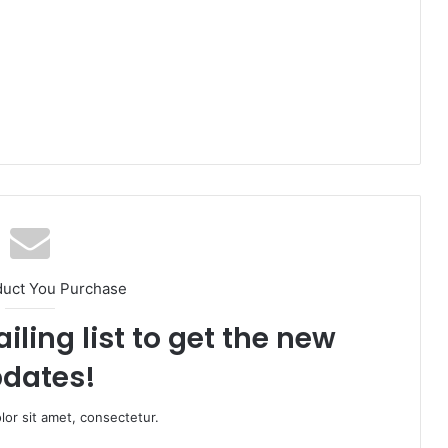
duct You Purchase
iling list to get the new
dates!
or sit amet, consectetur.