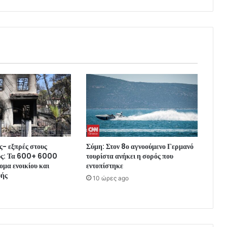
- εξπρές στους
Σύμη: Στον 8ο αγνοούμενο Γερμανό
υς: Τα 600+ 6000
τουρίστα ανήκει η σορός που
ομα ενοικίου και
εντοπίστηκε
υής
10 ώρες ago