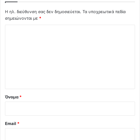
Η ηλ. διεύθυνση σας δεν δημοσιεύεται.
Τα υποχρεωτικά πεδία
σημειώνονται με
*
Σ
χ
ό
λ
ι
ο
*
Όνομα
*
Email
*