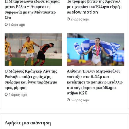
Η Μπαρτσελόνα έδωσε τα χέρια
Το τρομερό βίντεο της Άρσεναλ
με τον Ρόδρι – Απομένει η
με την ασίστ του Έλληνα εξτρέμ
συμφωνία με την Μάντσεστερ
σε slow motion
Σίτι
2 ώρες ago
1 ώρα ago
Ο Μάριους Κράιγκερ Λιντ της
Απίθανη Έβελυν Μητροπούλου
Ρούναβικ παίζει χωρίς χέρι,
«πέταξε» στα 6.44μ και
σκόραρε και έγινε παράδειγμα
κατέκτησε το ασημένιο μετάλλιο
προς μίμηση
στο παγκόσμιο πρωτάθλημα
στίβου Κ20
2 ώρες ago
5 ώρες ago
Αφήστε μια απάντηση