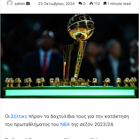
Send
admin
23 Οκτωβρίου, 2024
0
112
1 minute read
an
email
Οι
Σέλτικς
πήραν τα δαχτυλίδια τους για την κατάκτηση
του πρωταθλήματος του
NBA
της σεζόν 2023/24.