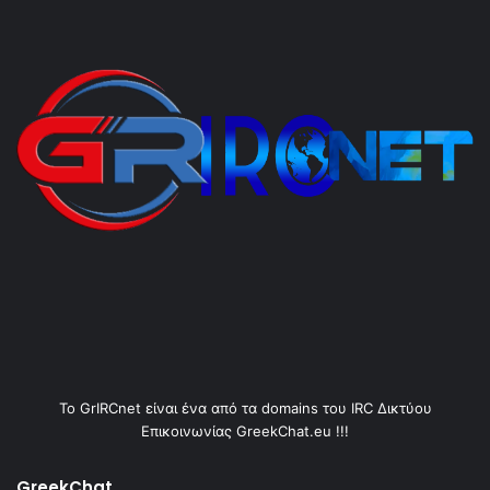
Το GrIRCnet είναι ένα από τα domains του IRC Δικτύου
Επικοινωνίας GreekChat.eu !!!
GreekChat