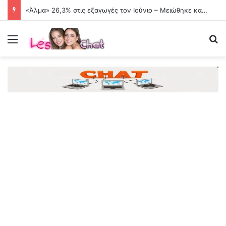
«Άλμα» 26,3% στις εξαγωγές τον Ιούνιο – Μειώθηκε κατά 18,1% το εμπορικό έλλειμμα
Menu
Se