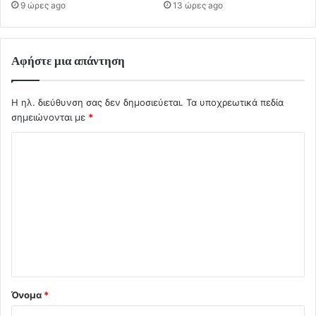
9 ώρες ago
13 ώρες ago
Αφήστε μια απάντηση
Η ηλ. διεύθυνση σας δεν δημοσιεύεται.
Τα υποχρεωτικά πεδία
σημειώνονται με
*
Σ
χ
ό
λ
ι
ο
*
Όνομα
*