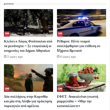
Κλείνει ο Λόφος Φινόπουλου από
Ρέθυμνο: Πέντε νεαροί
τα μεσάνυχτα – Σε επιφυλακή οι
συνελήφθησαν για επίθεση σε
υπηρεσίες του Δήμου Αθηναίων
51χρονο Βρετανό
2 ώρες ago
6 ώρες ago
Δύο συλλήψεις στην Κορινθία
ΕΦΕΤ: Ανακαλείται γνωστή
και μία στη Λέσβο για πρόκληση
μαρμελάδα – «Μην την
πυρκαγιών από αμέλεια
καταναλώσετε»