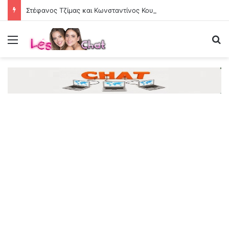
Στέφανος Τζίμας και Κωνσταντίνος Κουλιεράκης αντάλλαξαν φανέλες μετά το Μπράιτον
Menu
Se