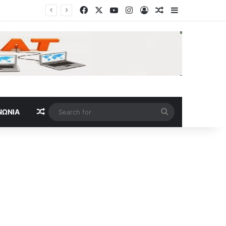
Facebook
X
YouTube
Instagram
Log In
Random Article
Sidebar
 του κόσμου»
Random Article
Search
ΝΩΝΊΑ
for