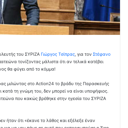
υλευτής του ΣΥΡΙΖΑ
Γιώργος Τσίπρας
, για τον
Στέφανο
πατεώνα τονίζοντας μάλιστα ότι αν τελικά κατέβει
νος θα φύγει από το κόμμα!
ρας μιλώντας στο Action24 το βράδυ της Παρασκευής
ι κατά τη γνώμη του, δεν μπορεί να είναι υποψήφιος.
πατεώνα που κακώς βρέθηκε στην ηγεσία του ΣΥΡΙΖΑ
δεν ήταν ότι «έκανε το λάθος και εξέλεξε έναν
ς για να μην πάμε σε αυτό που εκπροσωπούσε η Έφη