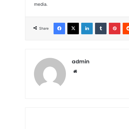
media.
Facebook
X
LinkedIn
Tumblr
Pint
Share
admin
Website