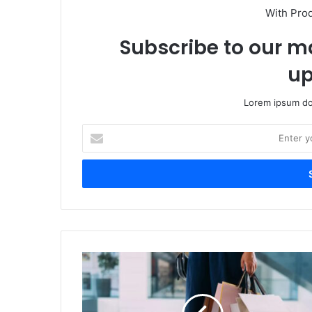
With Pro
Subscribe to our ma
up
Lorem ipsum dol
Enter
your
Email
address