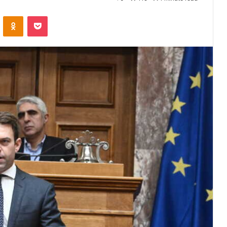
VKontakte
Odnoklassniki
Pocket