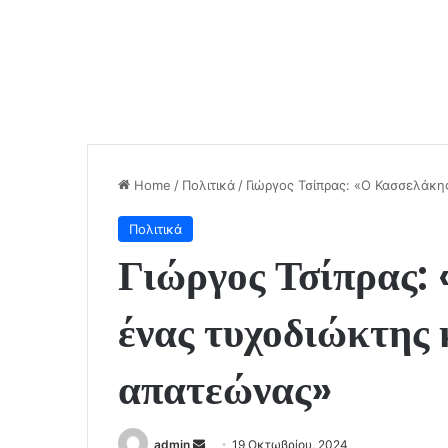
Home
/
Πολιτικά
/
Γιώργος Τσίπρας: «Ο Κασσελάκης
Πολιτικά
Γιώργος Τσίπρας:
ένας τυχοδιώκτης 
απατεώνας»
Send
admin
19 Οκτωβρίου, 2024