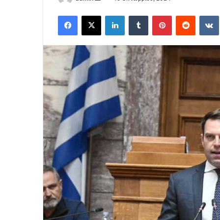
an
Facebook
X
LinkedIn
Tumblr
Pinterest
Reddit
email