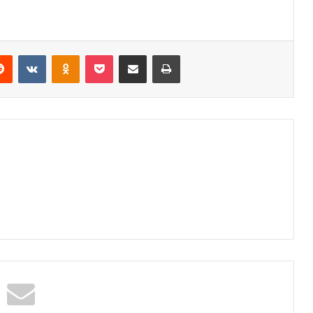
erest
Reddit
VKontakte
Odnoklassniki
Pocket
Share via Email
Print