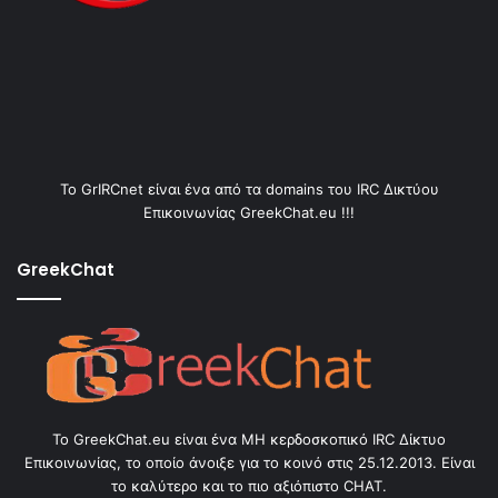
Το GrIRCnet είναι ένα από τα domains του IRC Δικτύου
Επικοινωνίας GreekChat.eu !!!
GreekChat
Το GreekChat.eu είναι ένα ΜΗ κερδοσκοπικό IRC Δίκτυο
Επικοινωνίας, το οποίο άνοιξε για το κοινό στις 25.12.2013. Είναι
το καλύτερο και το πιο αξιόπιστο CHAT.