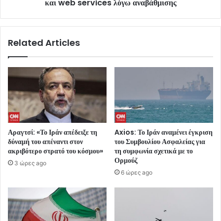
και web services λόγω αναβάθμισης
Related Articles
Αραγτσί: «Το Ιράν απέδειξε τη
Axios: Το Ιράν αναμένει έγκριση
δύναμή του απέναντι στον
του Συμβουλίου Ασφαλείας για
ακριβότερο στρατό του κόσμου»
τη συμφωνία σχετικά με το
Ορμούζ
3 ώρες ago
6 ώρες ago