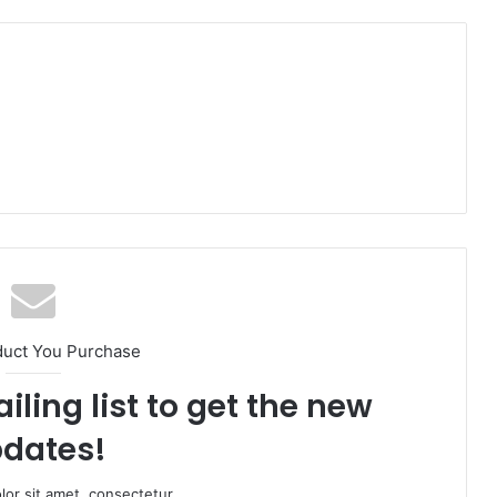
duct You Purchase
iling list to get the new
dates!
or sit amet, consectetur.