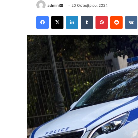
Send
admin
20 Οκτωβρίου, 2024
an
Facebook
X
LinkedIn
Tumblr
Pinterest
Reddit
email