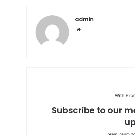
admin
Website
With Pro
Subscribe to our ma
up
Lorem ipsum dol