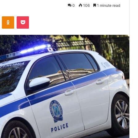
0
106
1 minute read
VKontakte
Odnoklassniki
Pocket