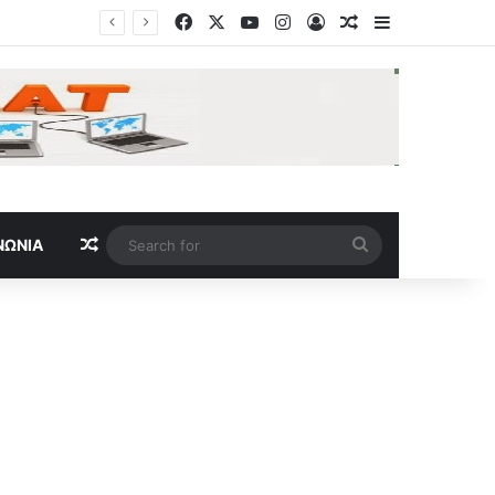
Facebook
X
YouTube
Instagram
Log In
Random Article
Sidebar
Random Article
Search
ΝΩΝΊΑ
for