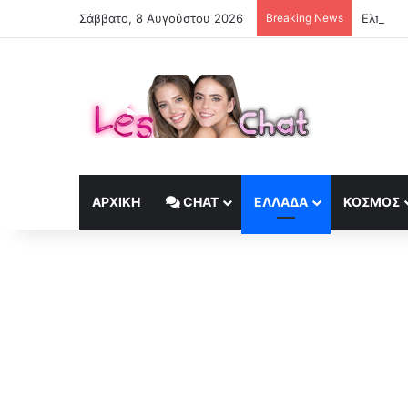
Σάββατο, 8 Αυγούστου 2026
Breaking News
Ελπίδα 
ΑΡΧΙΚΉ
CHAT
ΕΛΛΆΔΑ
ΚΟΣΜΟΣ