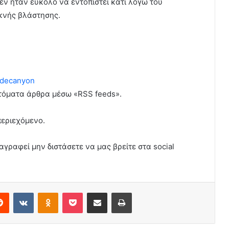
δεν ήταν εύκολο να εντοπιστεί κάτι λόγω του
υκνής βλάστησης.
decanyon
υτόματα άρθρα μέσω «RSS feeds».
περιεχόμενο.
αγραφεί μην διστάσετε να μας βρείτε στα social
erest
Reddit
VKontakte
Odnoklassniki
Pocket
Share via Email
Print