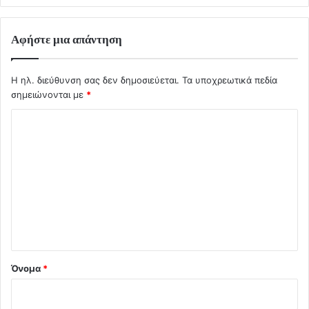
Αφήστε μια απάντηση
Η ηλ. διεύθυνση σας δεν δημοσιεύεται.
Τα υποχρεωτικά πεδία
σημειώνονται με
*
Σ
χ
ό
λ
ι
ο
*
Όνομα
*