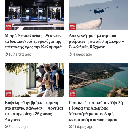
Μετρό Θεσσαλονίκης: Ξεκινούν
Από γεννήτρια ηλεκτρικού
τα δοκιμαστικά δρομολόγια της
ρεύματος η φωτιά στη Σκύρο –
επέκτασης προς την Καλαμαριά
Συνελήφθη 63χρονη
16 λεπτά ago
4 ώρες ago
Κυψέλη: «Την βρήκα πεσμένη
Γυναίκα έπεσε από την Υψηλή
στο μπάνιο, πάγωσα» – Αρνείται
Γέφυρα της Χαλκίδας –
τις κατηγορίες ο 26χρονος
Μεταφέρθηκε σε σοβαρή
Αφγανός
κατάσταση στο νοσοκομείο
7 ώρες ago
11 ώρες ago