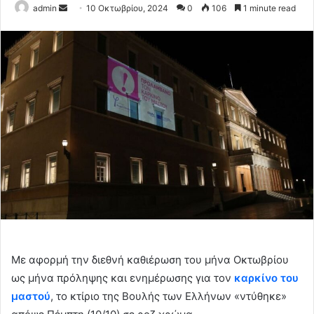
Send
admin
10 Οκτωβρίου, 2024
0
106
1 minute read
an
email
Με αφορμή την διεθνή καθιέρωση του μήνα Οκτωβρίου
ως μήνα πρόληψης και ενημέρωσης για τον
καρκίνο του
μαστού
, το κτίριο της Βουλής των Ελλήνων «ντύθηκε»