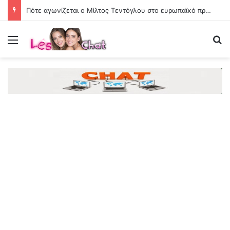
Πότε αγωνίζεται ο Μίλτος Τεντόγλου στο ευρωπαϊκό πρωτάθλημα στίβου
Menu
Se