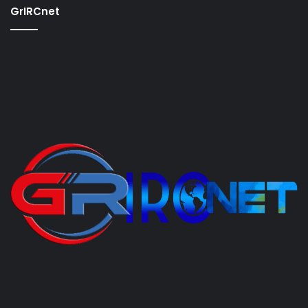
GrIRCnet