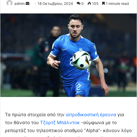
Send
admin
18 Οκτωβρίου, 2024
0
105
1 minute read
an
email
Τα πρώτα στοιχεία από την
ιατροδικαστική έρευνα
για
τον θάνατο του
Τζορτζ Μπάλντοκ
-σύμφωνα με το
ρεπορτάζ του τηλεοπτικού σταθμού “Alpha”- κάνουν λόγο