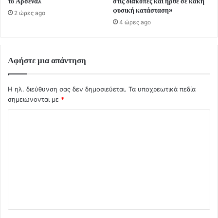
το Άρσεναλ
στις διακοπές και ήρθε σε κακή
φυσική κατάσταση»
2 ώρες ago
4 ώρες ago
Αφήστε μια απάντηση
Η ηλ. διεύθυνση σας δεν δημοσιεύεται.
Τα υποχρεωτικά πεδία
σημειώνονται με
*
Σ
χ
ό
λ
ι
ο
*