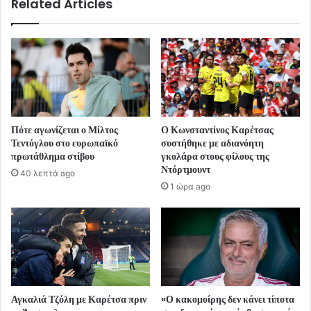
Related Articles
Πότε αγωνίζεται ο Μίλτος
Ο Κωνσταντίνος Καρέτσας
Τεντόγλου στο ευρωπαϊκό
συστήθηκε με αδιανόητη
πρωτάθλημα στίβου
γκολάρα στους φίλους της
Ντόρτμουντ
40 λεπτά ago
1 ώρα ago
Αγκαλιά Τζόλη με Καρέτσα πριν
«Ο κακομοίρης δεν κάνει τίποτα