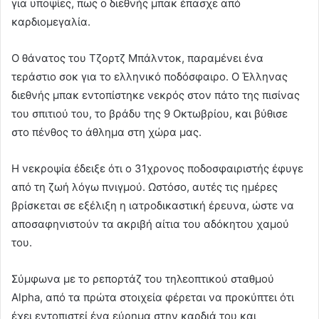
για υποψίες, πως ο διεθνής μπακ έπασχε από
καρδιομεγαλία.
Ο θάνατος του Τζορτζ Μπάλντοκ, παραμένει ένα
τεράστιο σοκ για το ελληνικό ποδόσφαιρο. Ο Έλληνας
διεθνής μπακ εντοπίστηκε νεκρός στον πάτο της πισίνας
του σπιτιού του, το βράδυ της 9 Οκτωβρίου, και βύθισε
στο πένθος το άθλημα στη χώρα μας.
Η νεκροψία έδειξε ότι ο 31χρονος ποδοσφαιριστής έφυγε
από τη ζωή λόγω πνιγμού. Ωστόσο, αυτές τις ημέρες
βρίσκεται σε εξέλιξη η ιατροδικαστική έρευνα, ώστε να
αποσαφηνιστούν τα ακριβή αίτια του αδόκητου χαμού
του.
Σύμφωνα με το ρεπορτάζ του τηλεοπτικού σταθμού
Alpha, από τα πρώτα στοιχεία φέρεται να προκύπτει ότι
έχει εντοπιστεί ένα εύρημα στην καρδιά του και