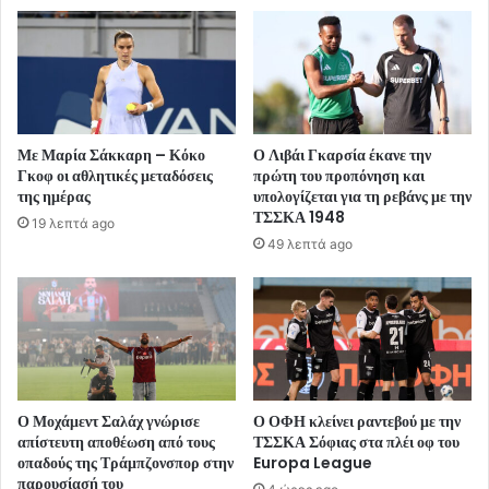
Με Μαρία Σάκκαρη – Κόκο
Ο Λιβάι Γκαρσία έκανε την
Γκοφ οι αθλητικές μεταδόσεις
πρώτη του προπόνηση και
της ημέρας
υπολογίζεται για τη ρεβάνς με την
ΤΣΣΚΑ 1948
19 λεπτά ago
49 λεπτά ago
Ο Μοχάμεντ Σαλάχ γνώρισε
Ο ΟΦΗ κλείνει ραντεβού με την
απίστευτη αποθέωση από τους
ΤΣΣΚΑ Σόφιας στα πλέι οφ του
οπαδούς της Τράμπζονσπορ στην
Europa League
παρουσίασή του