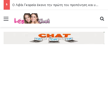
Ο Λιβάι Γκαρσία έκανε την πρώτη του προπόνηση και υπολογίζεται για τη ρεβάνς με την ΤΣΣΚΑ 1948
Menu
Se