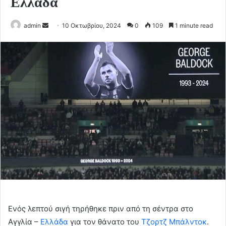
Ελλάδα
Send
admin
10 Οκτωβρίου, 2024
0
109
1 minute read
an
email
Ενός λεπτού σιγή τηρήθηκε πριν από τη σέντρα στο
Αγγλία –
Ελλάδα
για τον θάνατο του
Τζορτζ Μπάλντοκ
.