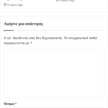
4 ώρες ago
3 ώρες ago
Αφήστε μια απάντηση
Η ηλ. διεύθυνση σας δεν δημοσιεύεται.
Τα υποχρεωτικά πεδία
σημειώνονται με
*
Σ
χ
ό
λ
ι
ο
*
Όνομα
*