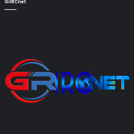
GrIRCnet