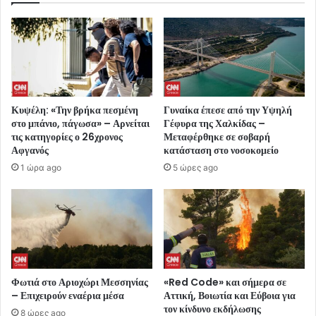
Κυψέλη: «Την βρήκα πεσμένη
Γυναίκα έπεσε από την Υψηλή
στο μπάνιο, πάγωσα» – Αρνείται
Γέφυρα της Χαλκίδας –
τις κατηγορίες ο 26χρονος
Μεταφέρθηκε σε σοβαρή
Αφγανός
κατάσταση στο νοσοκομείο
1 ώρα ago
5 ώρες ago
Φωτιά στο Αριοχώρι Μεσσηνίας
«Red Code» και σήμερα σε
– Επιχειρούν εναέρια μέσα
Αττική, Βοιωτία και Εύβοια για
τον κίνδυνο εκδήλωσης
8 ώρες ago