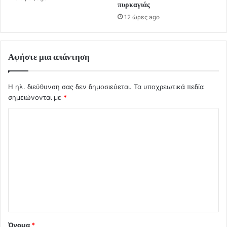
πυρκαγιάς
12 ώρες ago
Αφήστε μια απάντηση
Η ηλ. διεύθυνση σας δεν δημοσιεύεται.
Τα υποχρεωτικά πεδία
σημειώνονται με
*
Σ
χ
ό
λ
ι
ο
*
Όνομα
*