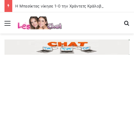
Η Μπεσίκτας νίκησε 1-0 την Χράντετς Κράλοβε και την «έσπρωξε» προς το δρόμο του «τριφυλλιού»
Menu
Se