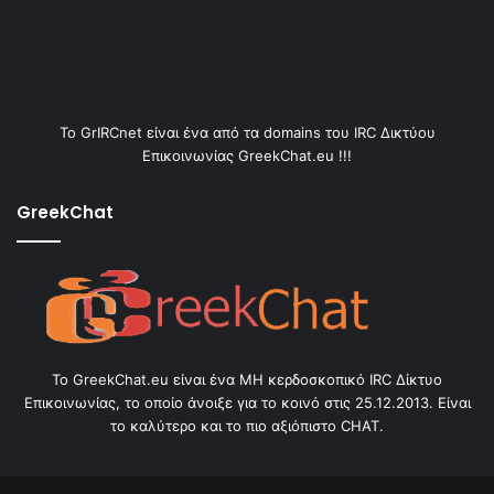
Το GrIRCnet είναι ένα από τα domains του IRC Δικτύου
Επικοινωνίας GreekChat.eu !!!
GreekChat
Το GreekChat.eu είναι ένα ΜΗ κερδοσκοπικό IRC Δίκτυο
Επικοινωνίας, το οποίο άνοιξε για το κοινό στις 25.12.2013. Είναι
το καλύτερο και το πιο αξιόπιστο CHAT.