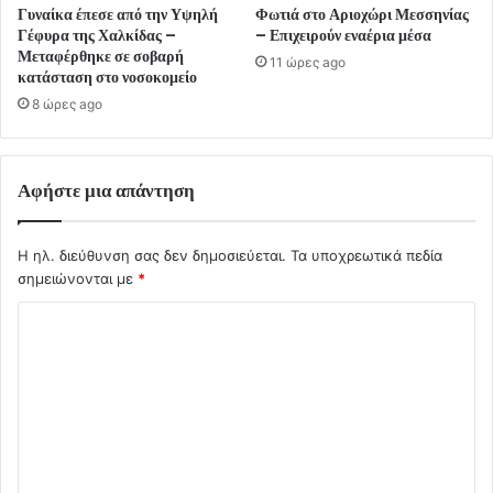
Γυναίκα έπεσε από την Υψηλή
Φωτιά στο Αριοχώρι Μεσσηνίας
Γέφυρα της Χαλκίδας –
– Επιχειρούν εναέρια μέσα
Μεταφέρθηκε σε σοβαρή
11 ώρες ago
κατάσταση στο νοσοκομείο
8 ώρες ago
Αφήστε μια απάντηση
Η ηλ. διεύθυνση σας δεν δημοσιεύεται.
Τα υποχρεωτικά πεδία
σημειώνονται με
*
Σ
χ
ό
λ
ι
ο