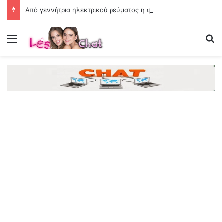
Από γεννήτρια ηλεκτρικού ρεύματος η φωτιά στη Σκύρο – Συνελήφθη 63χρονη
Menu
Se