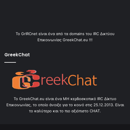
Το GrIRCnet είναι ένα από τα domains του IRC Δικτύου
Επικοινωνίας GreekChat.eu !!!
GreekChat
Το GreekChat.eu είναι ένα ΜΗ κερδοσκοπικό IRC Δίκτυο
Επικοινωνίας, το οποίο άνοιξε για το κοινό στις 25.12.2013. Είναι
το καλύτερο και το πιο αξιόπιστο CHAT.