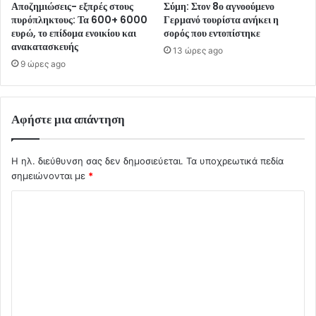
Αποζημιώσεις- εξπρές στους
Σύμη: Στον 8ο αγνοούμενο
πυρόπληκτους: Τα 600+ 6000
Γερμανό τουρίστα ανήκει η
ευρώ, το επίδομα ενοικίου και
σορός που εντοπίστηκε
ανακατασκευής
13 ώρες ago
9 ώρες ago
Αφήστε μια απάντηση
Η ηλ. διεύθυνση σας δεν δημοσιεύεται.
Τα υποχρεωτικά πεδία
σημειώνονται με
*
Σ
χ
ό
λ
ι
ο