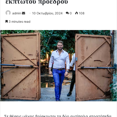
έκπτωτου προέδρου
Send
admin
10 Οκτωβρίου, 2024
0
108
an
3 minutes read
email
Σε θέσεις μάχης βρίσκονται τα δύο αντίπαλα στρατόπεδα