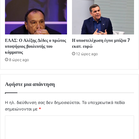
ΕΛΑΣ: Ο Αλέξης Δέδες ο πρώτος
Η υποστελέχωση έγινε μπίζνα 7
υποψήφιος βουλευτής του
εκατ. ευρώ
κόμματος
12 ώρες ago
8 ώρες ago
Αφήστε μια απάντηση
Η ηλ. διεύθυνση σας δεν δημοσιεύεται.
Τα υποχρεωτικά πεδία
σημειώνονται με
*
Σ
χ
ό