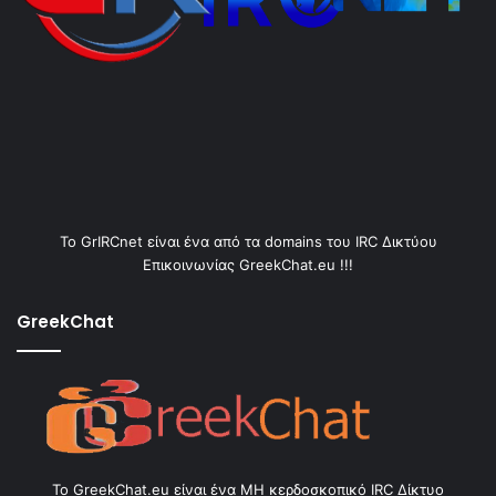
Το GrIRCnet είναι ένα από τα domains του IRC Δικτύου
Επικοινωνίας GreekChat.eu !!!
GreekChat
Το GreekChat.eu είναι ένα ΜΗ κερδοσκοπικό IRC Δίκτυο