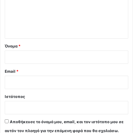
λ
ι
ο
*
Όνομα
*
Email
*
Ιστότοπος
Αποθήκευσε το όνομά μου, email, και τον ιστότοπο μου σε
αυτόν τον πλοηγό για την επόμενη φορά που θα σχολιάσω.