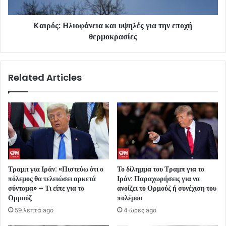
Kαιρός: Ηλιοφάνεια και υψηλές για την εποχή
θερμοκρασίες
Related Articles
Τραμπ για Ιράν: «Πιστεύω ότι ο
Το δίλημμα του Τραμπ για το
πόλεμος θα τελειώσει αρκετά
Ιράν: Παραχωρήσεις για να
σύντομα» – Τι είπε για το
ανοίξει το Ορμούζ ή συνέχιση του
Ορμούζ
πολέμου
59 λεπτά ago
4 ώρες ago