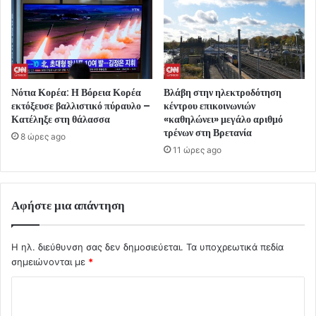
Νότια Κορέα: Η Βόρεια Κορέα
Βλάβη στην ηλεκτροδότηση
εκτόξευσε βαλλιστικό πύραυλο –
κέντρου επικοινωνιών
Κατέληξε στη θάλασσα
«καθηλώνει» μεγάλο αριθμό
τρένων στη Βρετανία
8 ώρες ago
11 ώρες ago
Αφήστε μια απάντηση
Η ηλ. διεύθυνση σας δεν δημοσιεύεται.
Τα υποχρεωτικά πεδία
σημειώνονται με
*
Σ
χ