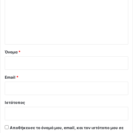
ό
λ
ι
ο
*
Όνομα
*
Email
*
Ιστότοπος
Αποθήκευσε το όνομά μου, email, και τον ιστότοπο μου σε