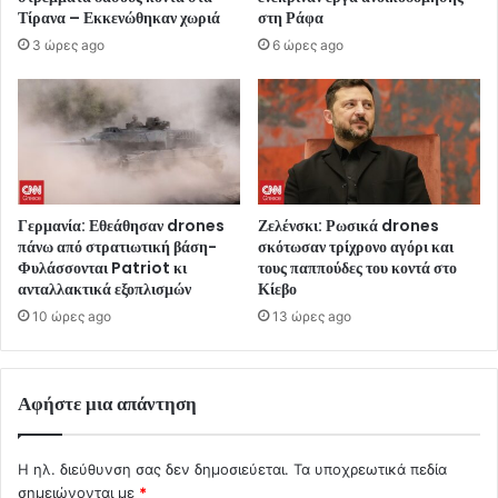
Τίρανα – Εκκενώθηκαν χωριά
στη Ράφα
3 ώρες ago
6 ώρες ago
Γερμανία: Εθεάθησαν drones
Ζελένσκι: Ρωσικά drones
πάνω από στρατιωτική βάση-
σκότωσαν τρίχρονο αγόρι και
Φυλάσσονται Patriot κι
τους παππούδες του κοντά στο
ανταλλακτικά εξοπλισμών
Κίεβο
10 ώρες ago
13 ώρες ago
Αφήστε μια απάντηση
Η ηλ. διεύθυνση σας δεν δημοσιεύεται.
Τα υποχρεωτικά πεδία
σημειώνονται με
*