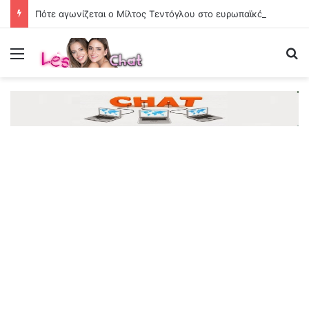
Πότε αγωνίζεται ο Μίλτος Τεντόγλου στο ευρωπαϊκό πρωτάθλημα στίβου
Menu
Se