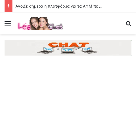
Άνοιξε σήμερα η πλατφόρμα για τα ΑΦΜ που λήγουν σε 7 ή 8 – Voucher έως 600 ευρώ
Menu
Se