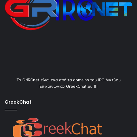
Το GrIRCnet είναι ένα από τα domains του IRC Δικτύου
Επικοινωνίας GreekChat.eu !!!
GreekChat