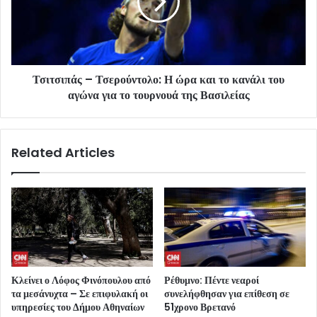
Τσιτσιπάς – Τσερούντολο: Η ώρα και το κανάλι του
αγώνα για το τουρνουά της Βασιλείας
Related Articles
Κλείνει ο Λόφος Φινόπουλου από
Ρέθυμνο: Πέντε νεαροί
τα μεσάνυχτα – Σε επιφυλακή οι
συνελήφθησαν για επίθεση σε
υπηρεσίες του Δήμου Αθηναίων
51χρονο Βρετανό