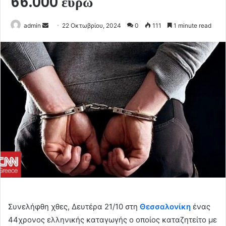
66.000 ευρώ
Send
admin
22 Οκτωβρίου, 2024
0
111
1 minute read
an
email
Συνελήφθη χθες, Δευτέρα 21/10 στη
Θεσσαλονίκη
ένας
44χρονος ελληνικής καταγωγής ο οποίος καταζητείτο με