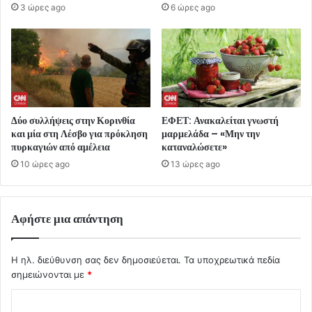
3 ώρες ago
6 ώρες ago
Δύο συλλήψεις στην Κορινθία
ΕΦΕΤ: Ανακαλείται γνωστή
και μία στη Λέσβο για πρόκληση
μαρμελάδα – «Μην την
πυρκαγιών από αμέλεια
καταναλώσετε»
10 ώρες ago
13 ώρες ago
Αφήστε μια απάντηση
Η ηλ. διεύθυνση σας δεν δημοσιεύεται.
Τα υποχρεωτικά πεδία
σημειώνονται με
*
Σ