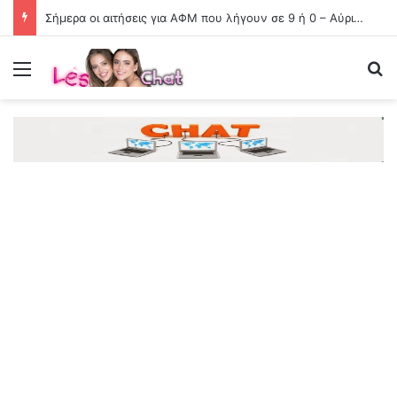
Σήμερα οι αιτήσεις για ΑΦΜ που λήγουν σε 9 ή 0 – Αύριο ανοίγει για όλους
Menu
Se