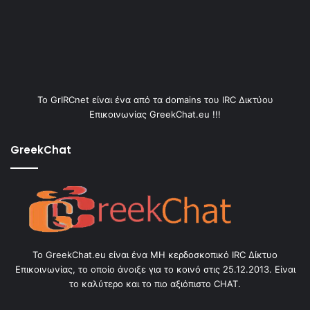
Το GrIRCnet είναι ένα από τα domains του IRC Δικτύου
Επικοινωνίας GreekChat.eu !!!
GreekChat
Το GreekChat.eu είναι ένα ΜΗ κερδοσκοπικό IRC Δίκτυο
Επικοινωνίας, το οποίο άνοιξε για το κοινό στις 25.12.2013. Είναι
το καλύτερο και το πιο αξιόπιστο CHAT.