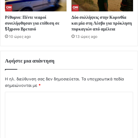
Ρέθυμνο: Πέντε νεαροί
Δύο συλλήψεις στην Κορινθία
συνελήφθησαν για επίθεση σε
και μία στη Λέσβο για πρόκληση
51χρονο Βρετανό
πυρκαγιών από αμέλεια
10 ώρες ago
13 ώρες ago
Αφήστε μια απάντηση
Η ηλ. διεύθυνση σας δεν δημοσιεύεται.
Τα υποχρεωτικά πεδία
σημειώνονται με
*
Σ
χ
ό
λ
ι