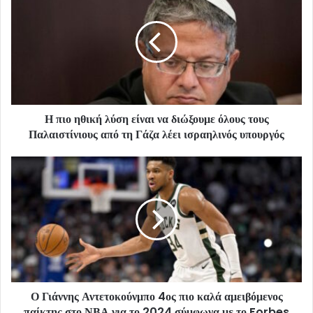
Η πιο ηθική λύση είναι να διώξουμε όλους τους
Παλαιστίνιους από τη Γάζα λέει ισραηλινός υπουργός
Ο Γιάννης Αντετοκούνμπο 4ος πιο καλά αμειβόμενος
παίκτης στο ΝΒΑ για το 2024 σύμφωνα με το Forbes