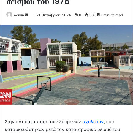
σεισμού του 1978
Send
admin
21 Οκτωβρίου, 2024
0
96
1 minute read
an
email
Στην αντικατάσταση των λυόμενων
σχολείων
, που
κατασκευάστηκαν μετά τον καταστροφικό σεισμό του