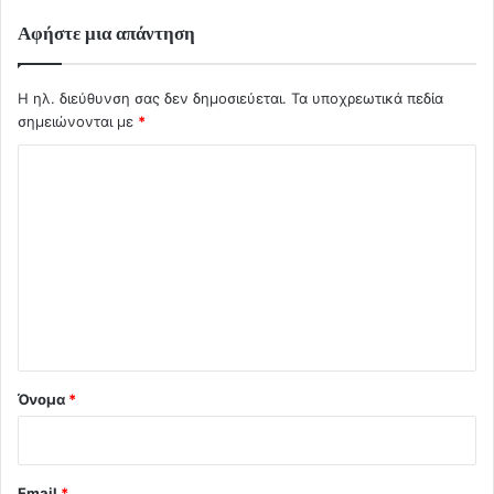
Αφήστε μια απάντηση
Η ηλ. διεύθυνση σας δεν δημοσιεύεται.
Τα υποχρεωτικά πεδία
σημειώνονται με
*
Σ
χ
ό
λ
ι
ο
*
Όνομα
*
Email
*