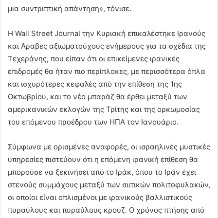
μια συντριπτική απάντηση», τόνισε.
Η Wall Street Journal την Κυριακή επικαλέστηκε Ιρανούς
και Άραβες αξιωματούχους ενήμερους για τα σχέδια της
Τεχεράνης, που είπαν ότι οι επικείμενες ιρανικές
επιδρομές θα ήταν πιο περίπλοκες, με περισσότερα όπλα
και ισχυρότερες κεφαλές από την επίθεση της 1ης
Οκτωβρίου, και το νέο μπαράζ θα έρθει μεταξύ των
αμερικανικών εκλογών της Τρίτης και της ορκωμοσίας
του επόμενου προέδρου των ΗΠΑ τον Ιανουάριο.
Σύμφωνα με ορισμένες αναφορές, οι ισραηλινές μυστικές
υπηρεσίες πιστεύουν ότι η επόμενη ιρανική επίθεση θα
μπορούσε να ξεκινήσει από το Ιράκ, όπου το Ιράν έχει
στενούς συμμάχους μεταξύ των σιιτικών πολιτοφυλακών,
οι οποίοι είναι οπλισμένοι με ιρανικούς βαλλιστικούς
πυραύλους και πυραύλους κρουζ. Ο χρόνος πτήσης από