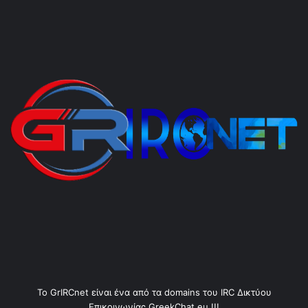
Το GrIRCnet είναι ένα από τα domains του IRC Δικτύου
Επικοινωνίας GreekChat.eu !!!