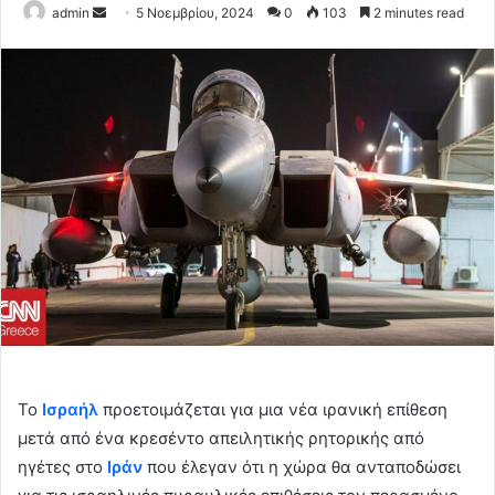
Send
admin
5 Νοεμβρίου, 2024
0
103
2 minutes read
an
email
Το
Ισραήλ
προετοιμάζεται για μια νέα ιρανική επίθεση
μετά από ένα κρεσέντο απειλητικής ρητορικής από
ηγέτες στο
Ιράν
που έλεγαν ότι η χώρα θα ανταποδώσει