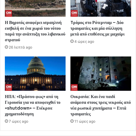
Η Βηρυτός αναφέρει ισραηλινή
Tρόμος στο Ρότερνταμ – Δύο
εισβολή σε ένα χωριό του νότου
τραυματίες και μία σύλληψη
παρά την ανάπτυξη του λιβανικού
μετά από επιθέσεις με μαχαίρι
στρατού
4 ώρες ago
26 λεπτά ago
ΗΠΑ: «Πράσινο φως» από τη
Ουκρανία: Και ένα παιδί
Γερουσία για να αποφευχθεί το
ανάμεσα στους τρεις νεκρούς από
«shutdown» – Ενέκρινε
νέα ρωσικά χτυπήματα – Επτά
χρηματοδότηση
τραυματίες
7 ώρες ago
11 ώρες ago