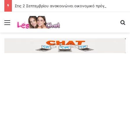
Στις 2 Σεπτεμβρίου ανακοινώνει οικονομικό πρόγραμμα στη Θεσσαλονίκη
Menu
Se