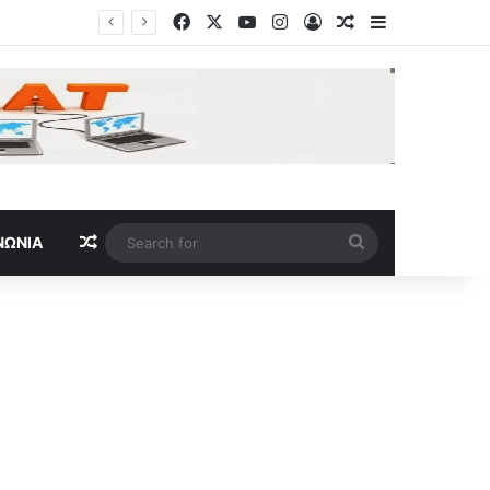
Facebook
X
YouTube
Instagram
Log In
Random Article
Sidebar
Ο Μοχάμεντ Σαλάχ γνώρισε απίστευτη αποθέωση από τους οπαδούς της Τράμπζονσπορ στην παρουσίασή του
Random Article
Search
ΝΩΝΊΑ
for