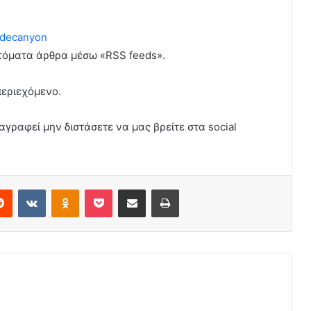
decanyon
υτόματα άρθρα μέσω «RSS feeds».
περιεχόμενο.
αγραφεί μην διστάσετε να μας βρείτε στα social
erest
Reddit
VKontakte
Odnoklassniki
Pocket
Share via Email
Print