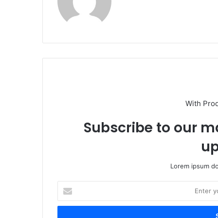
With Pro
Subscribe to our ma
up
Lorem ipsum dol
Enter
your
Email
address