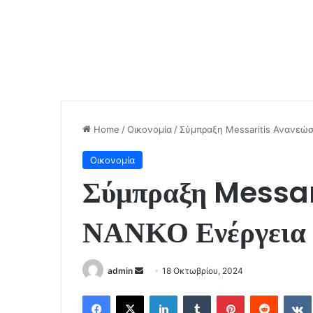
Home
/
Οικονομία
/
Σύμπραξη Messaritis Ανανεώσ
Οικονομία
Σύμπραξη Messari
ΝΑΝΚΟ Ενέργεια 
Send
admin
18 Οκτωβρίου, 2024
an
Facebook
X
LinkedIn
Tumblr
Pinterest
Reddit
email