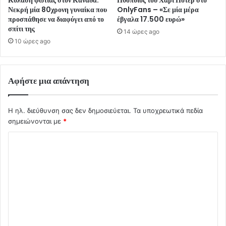
Κόλαση φωτιάς στον Καναδά:
Ηθοποιός του Χάρι Πότερ στο
Νεκρή μία 80χρονη γυναίκα που
OnlyFans – «Σε μία μέρα
προσπάθησε να διαφύγει από το
έβγαλα 17.500 ευρώ»
σπίτι της
14 ώρες ago
10 ώρες ago
Αφήστε μια απάντηση
Η ηλ. διεύθυνση σας δεν δημοσιεύεται.
Τα υποχρεωτικά πεδία
σημειώνονται με
*
Σ
χ
ό
λ
ι
ο