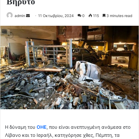
Βηρυτό
Send
admin
11 Οκτωβρίου, 2024
0
115
3 minutes read
an
email
Η δύναμη του
ΟΗΕ
, που είναι ανεπτυγμένη ανάμεσα στο
Λίβανο και το Ισραήλ, κατηγόρησε χθες, Πέμπτη, τα