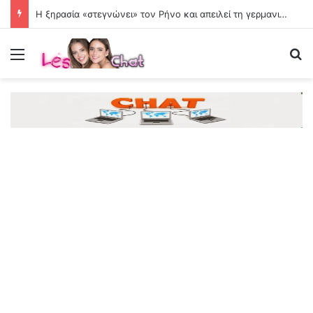
Η ξηρασία «στεγνώνει» τον Ρήνο και απειλεί τη γερμανική οικονομία
Menu
Se