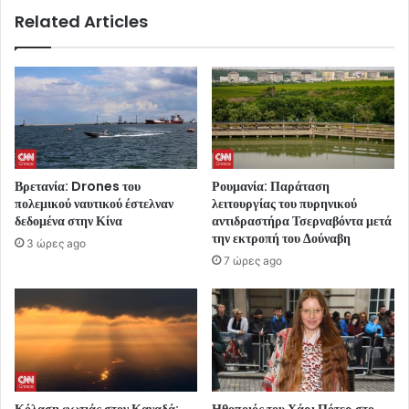
Related Articles
Βρετανία: Drones του
Ρουμανία: Παράταση
πολεμικού ναυτικού έστελναν
λειτουργίας του πυρηνικού
δεδομένα στην Κίνα
αντιδραστήρα Τσερναβόντα μετά
την εκτροπή του Δούναβη
3 ώρες ago
7 ώρες ago