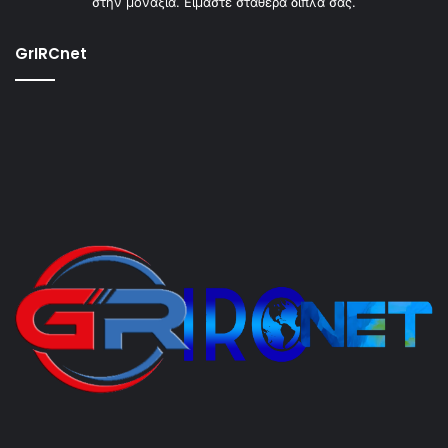
στην μοναξιά. Είμαστε σταθερά δίπλα σας.
GrIRCnet