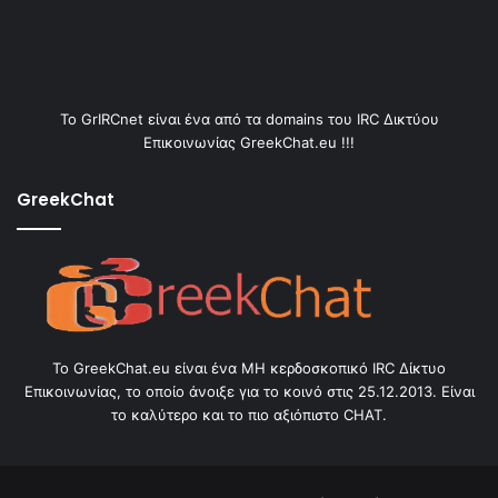
Το GrIRCnet είναι ένα από τα domains του IRC Δικτύου
Επικοινωνίας GreekChat.eu !!!
GreekChat
Το GreekChat.eu είναι ένα ΜΗ κερδοσκοπικό IRC Δίκτυο
Επικοινωνίας, το οποίο άνοιξε για το κοινό στις 25.12.2013. Είναι
το καλύτερο και το πιο αξιόπιστο CHAT.