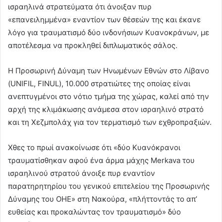
ισραηλινά στρατεύματα ότι άνοιξαν πυρ
«επανειλημμένα» εναντίον των θέσεών της και έκανε
λόγο για τραυματισμό δύο ινδονήσιων Κυανοκράνων, με
αποτέλεσμα να προκληθεί διπλωματικός σάλος.
Η Προσωρινή Δύναμη των Ηνωμένων Εθνών στο Λίβανο
(UNIFIL, FINUL), 10.000 στρατιώτες της οποίας είναι
ανεπτυγμένοι στο νότιο τμήμα της χώρας, καλεί από την
αρχή της κλιμάκωσης ανάμεσα στον ισραηλινό στρατό
και τη Χεζμπολάχ για τον τερματισμό των εχθροπραξιών.
Χθες το πρωί ανακοίνωσε ότι «δύο Κυανόκρανοι
τραυματίσθηκαν αφού ένα άρμα μάχης Merkava του
ισραηλινού στρατού άνοιξε πυρ εναντίον
παρατηρητηρίου του γενικού επιτελείου της Προσωρινής
Δύναμης του ΟΗΕ» στη Νακούρα, «πλήττοντάς το απ’
ευθείας και προκαλώντας τον τραυματισμό» δύο