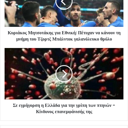
Κυριάκος Μητσοτάκης για Εθνική: Πέτυχαν να κάνουν τη
μνήμη του Τζορτζ Μπάλντοκ γαλανόλευκο θρύλο
Σε εγρήγορση η Ελλάδα για την γρίπη των πτηνών -
Κίνδυνος επανεμφάνισής της