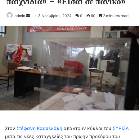
παιχνίδια» – «Είσαι σε πανικό»
Send
admin
3 Νοεμβρίου, 2024
0
90
2 minutes read
an
email
Στον
Στέφανο Κασσελάκη
απαντούν κύκλοι του
ΣΥΡΙΖΑ
μετά τις νέες καταγγελίες του πρώην προέδρου του