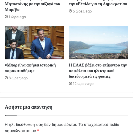
Μητσοτάκης με την σύζυγό του
την «Ελπίδα για τη Δημοκρατία»
Μαρέβα
5 ώρες ago
1 ώρα ago
«Μπορεί να αφήσει ιστορική
Η ΕΛΑΣ βάζει στο επίκεντρο την
παρακαταθήκη»
ασφάλεια του ηλεκτρικού
δικτύου μετά τις φωτιές
8 ώρες ago
12 ώρες ago
Αφήστε μια απάντηση
Η ηλ. διεύθυνση σας δεν δημοσιεύεται.
Τα υποχρεωτικά πεδία
σημειώνονται με
*