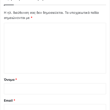
Η ηλ. διεύθυνση σας δεν δημοσιεύεται.
Τα υποχρεωτικά πεδία
σημειώνονται με
*
Σ
χ
ό
λ
ι
ο
*
Όνομα
*
Email
*