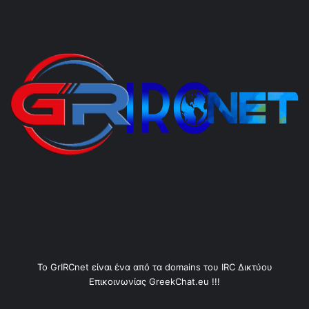
Το GrIRCnet είναι ένα από τα domains του IRC Δικτύου
Επικοινωνίας GreekChat.eu !!!