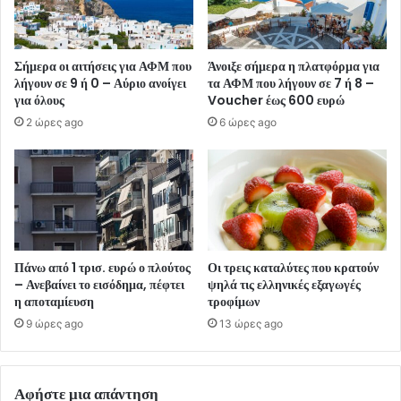
Σήμερα οι αιτήσεις για ΑΦΜ που
Άνοιξε σήμερα η πλατφόρμα για
λήγουν σε 9 ή 0 – Αύριο ανοίγει
τα ΑΦΜ που λήγουν σε 7 ή 8 –
για όλους
Voucher έως 600 ευρώ
2 ώρες ago
6 ώρες ago
Πάνω από 1 τρισ. ευρώ ο πλούτος
Οι τρεις καταλύτες που κρατούν
– Ανεβαίνει το εισόδημα, πέφτει
ψηλά τις ελληνικές εξαγωγές
η αποταμίευση
τροφίμων
9 ώρες ago
13 ώρες ago
Αφήστε μια απάντηση