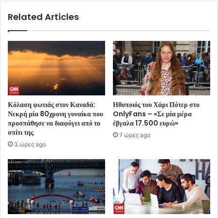
Related Articles
Κόλαση φωτιάς στον Καναδά:
Ηθοποιός του Χάρι Πότερ στο
Νεκρή μία 80χρονη γυναίκα που
OnlyFans – «Σε μία μέρα
προσπάθησε να διαφύγει από το
έβγαλα 17.500 ευρώ»
σπίτι της
7 ώρες ago
3 ώρες ago