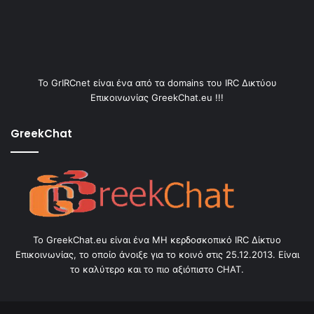
Το GrIRCnet είναι ένα από τα domains του IRC Δικτύου
Επικοινωνίας GreekChat.eu !!!
GreekChat
Το GreekChat.eu είναι ένα ΜΗ κερδοσκοπικό IRC Δίκτυο
Επικοινωνίας, το οποίο άνοιξε για το κοινό στις 25.12.2013. Είναι
το καλύτερο και το πιο αξιόπιστο CHAT.