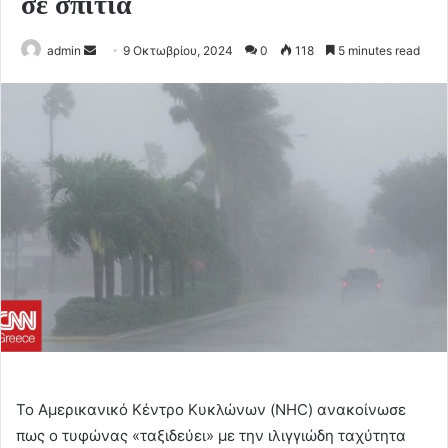
σε σπίτια
Send
admin
9 Οκτωβρίου, 2024
0
118
5 minutes read
an
email
Το Αμερικανικό Κέντρο Κυκλώνων (NHC) ανακοίνωσε
πως ο τυφώνας «ταξιδεύει» με την ιλιγγιώδη ταχύτητα