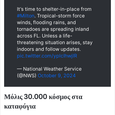
It’s time to shelter-in-place from
#Milton
. Tropical-storm force
winds, flooding rains, and
tornadoes are spreading inland
across FL. Unless a life-
threatening situation arises, stay
indoors and follow updates.
pic.twitter.com/yplcIhwjIR
— National Weather Service
(@NWS)
October 9, 2024
Μόλις 30.000 κόσμος στα
καταφύγια