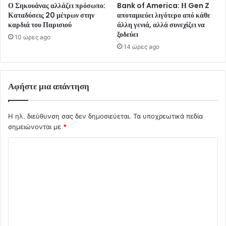
Ο Σηκουάνας αλλάζει πρόσωπο:
Bank of America: Η Gen Z
Καταδύσεις 20 μέτρων στην
αποταμιεύει λιγότερο από κάθε
καρδιά του Παρισιού
άλλη γενιά, αλλά συνεχίζει να
ξοδεύει
10 ώρες ago
14 ώρες ago
Αφήστε μια απάντηση
Η ηλ. διεύθυνση σας δεν δημοσιεύεται.
Τα υποχρεωτικά πεδία
σημειώνονται με
*
Σ
χ
ό
λ
ι
ο