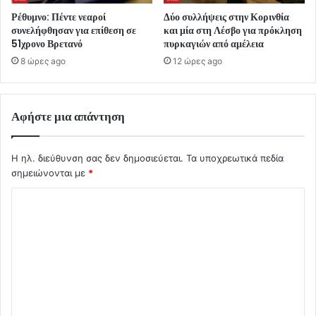
Ρέθυμνο: Πέντε νεαροί
Δύο συλλήψεις στην Κορινθία
συνελήφθησαν για επίθεση σε
και μία στη Λέσβο για πρόκληση
51χρονο Βρετανό
πυρκαγιών από αμέλεια
8 ώρες ago
12 ώρες ago
Αφήστε μια απάντηση
Η ηλ. διεύθυνση σας δεν δημοσιεύεται.
Τα υποχρεωτικά πεδία
σημειώνονται με
*
Σ
χ
ό
λ
ι
ο