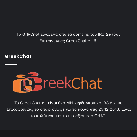
Το GrIRCnet είναι ένα από τα domains του IRC Δικτύου
Επικοινωνίας GreekChat.eu !!!
GreekChat
Το GreekChat.eu είναι ένα ΜΗ κερδοσκοπικό IRC Δίκτυο
Επικοινωνίας, το οποίο άνοιξε για το κοινό στις 25.12.2013. Είναι
το καλύτερο και το πιο αξιόπιστο CHAT.