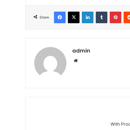
Facebook
X
LinkedIn
Tumblr
Pint
Share
admin
Website
With Pro