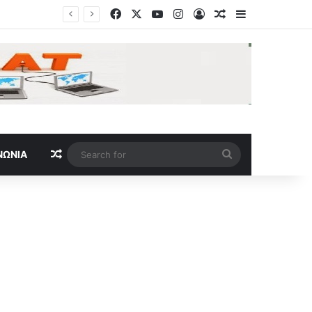
Facebook
X
YouTube
Instagram
Log In
Random Article
Sidebar
Random Article
Search
ΝΩΝΊΑ
for