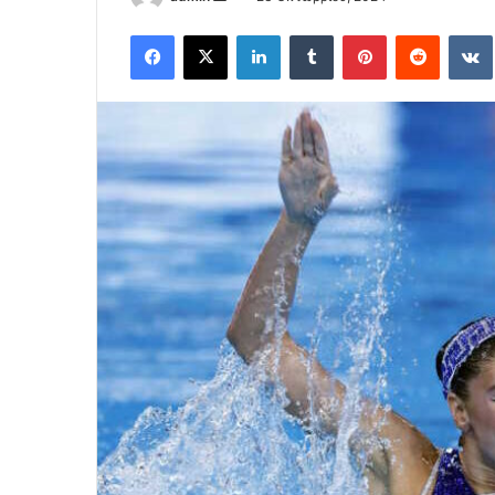
an
Facebook
X
LinkedIn
Tumblr
Pinterest
Reddit
email