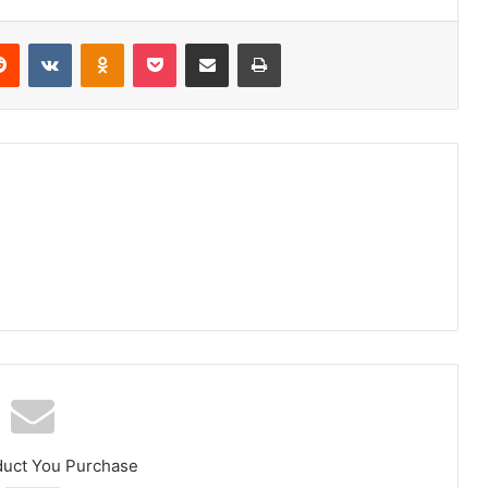
erest
Reddit
VKontakte
Odnoklassniki
Pocket
Share via Email
Print
duct You Purchase