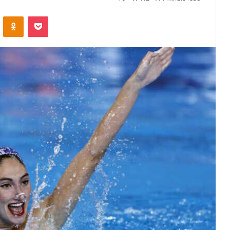
VKontakte
Odnoklassniki
Pocket