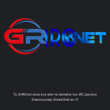
Το GrIRCnet είναι ένα από τα domains του IRC Δικτύου
Επικοινωνίας GreekChat.eu !!!