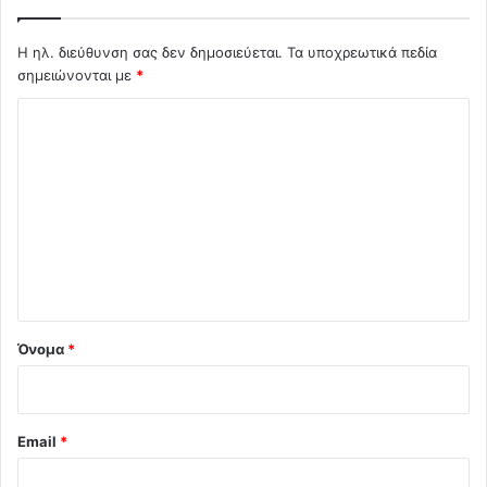
Η ηλ. διεύθυνση σας δεν δημοσιεύεται.
Τα υποχρεωτικά πεδία
σημειώνονται με
*
Σ
χ
ό
λ
ι
ο
*
Όνομα
*
Email
*