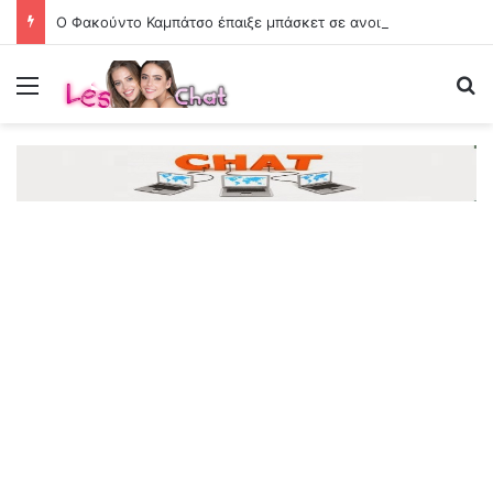
Ο Φακούντο Καμπάτσο έπαιξε μπάσκετ σε ανοιχτό γήπεδο στην Κόρδοβα της Αργεντινής
Menu
Se