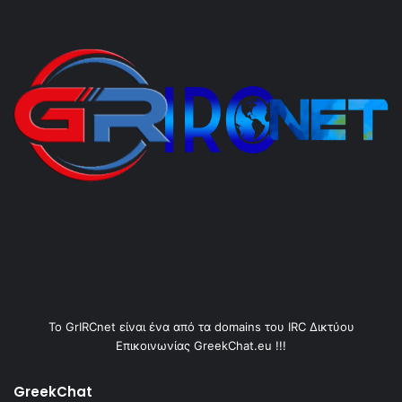
Το GrIRCnet είναι ένα από τα domains του IRC Δικτύου
Επικοινωνίας GreekChat.eu !!!
GreekChat