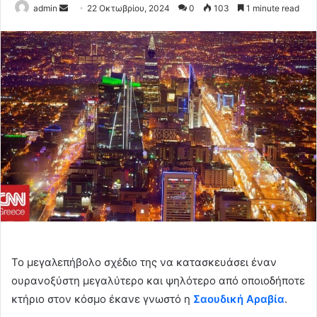
Send
admin
22 Οκτωβρίου, 2024
0
103
1 minute read
an
email
Το μεγαλεπήβολο σχέδιο της να κατασκευάσει έναν
ουρανοξύστη μεγαλύτερο και ψηλότερο από οποιοδήποτε
κτήριο στον κόσμο έκανε γνωστό η
Σαουδική Αραβία
.