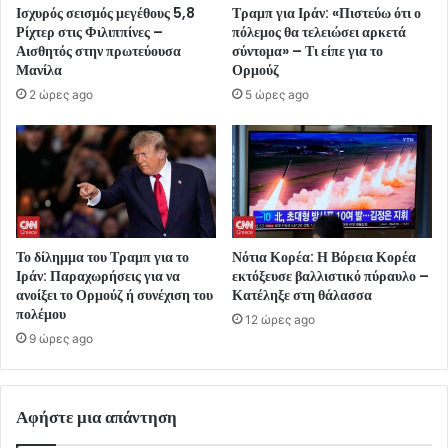
Ισχυρός σεισμός μεγέθους 5,8
Τραμπ για Ιράν: «Πιστεύω ότι ο
Ρίχτερ στις Φιλιππίνες –
πόλεμος θα τελειώσει αρκετά
Αισθητός στην πρωτεύουσα
σύντομα» – Τι είπε για το
Μανίλα
Ορμούζ
2 ώρες ago
5 ώρες ago
Το δίλημμα του Τραμπ για το
Νότια Κορέα: Η Βόρεια Κορέα
Ιράν: Παραχωρήσεις για να
εκτόξευσε βαλλιστικό πύραυλο –
ανοίξει το Ορμούζ ή συνέχιση του
Κατέληξε στη θάλασσα
πολέμου
12 ώρες ago
9 ώρες ago
Αφήστε μια απάντηση