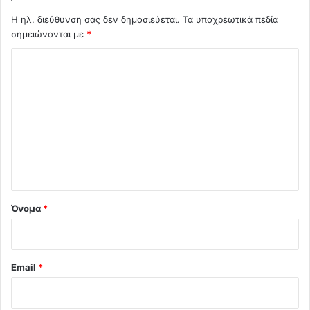
Η ηλ. διεύθυνση σας δεν δημοσιεύεται.
Τα υποχρεωτικά πεδία
σημειώνονται με
*
Σ
χ
ό
λ
ι
ο
*
Όνομα
*
Email
*