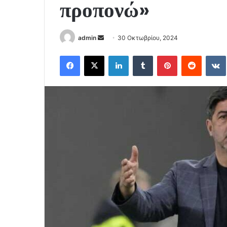
προπονώ»
Send
admin
30 Οκτωβρίου, 2024
an
Facebook
X
LinkedIn
Tumblr
Pinterest
Reddit
email