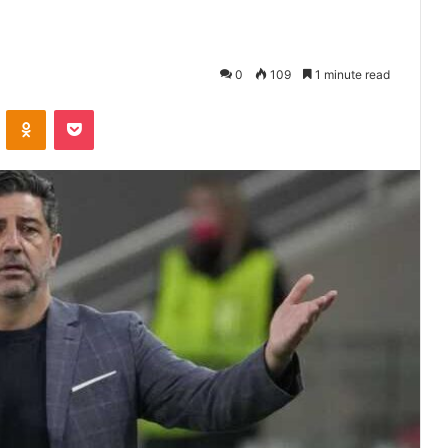
0
109
1 minute read
VKontakte
Odnoklassniki
Pocket