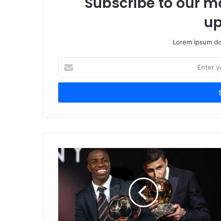
Subscribe to our ma
up
Lorem ipsum dol
Enter
your
Email
address