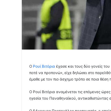
Ο
Ρουί Βιτόρια
έχασε και τους δύο γονείς του 
ποτέ να προπονώ», είχε δηλώσει στο παρελθ
έμαθε με τον πιο άσχημο τρόπο σε ποια θέση 
Ο Ρουί Βιτόρια αναμένεται τις επόμενες ώρε
ηγεσία του Παναθηναϊκού, αντικαθιστώντας σ
Ο 54χρονος Πορτογάλος προπονητής, ο οποίος 