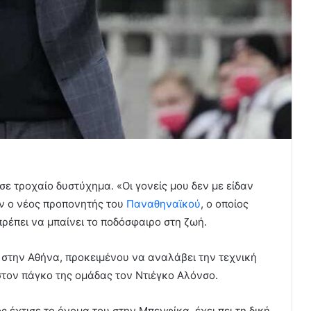
σε τροχαίο δυστύχημα. «Οι γονείς μου δεν με είδαν
όν ο νέος προπονητής του
Παναθηναϊκού
, ο οποίος
πρέπει να μπαίνει το ποδόσφαιρο στη ζωή.
ς στην Αθήνα, προκειμένου να αναλάβει την τεχνική
τον πάγκο της ομάδας τον Ντιέγκο Αλόνσο.
έχτισε το όνομα του στην Μπενφίκα, έχει πει τη δική