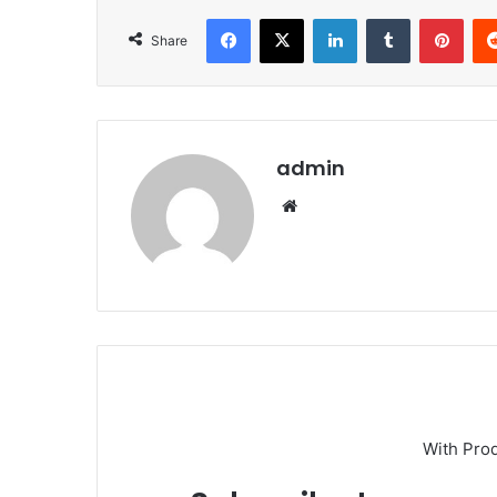
Facebook
X
LinkedIn
Tumblr
Pint
Share
admin
Website
With Pro