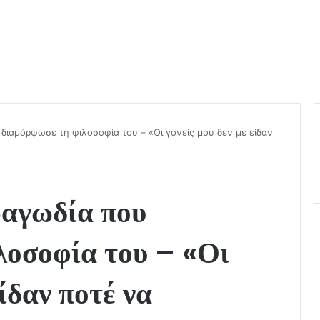
υ διαμόρφωσε τη φιλοσοφία του – «Οι γονείς μου δεν με είδαν
ραγωδία που
λοσοφία του – «Οι
είδαν ποτέ να