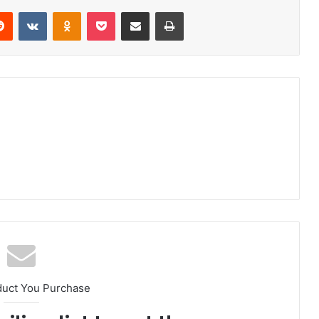
erest
Reddit
VKontakte
Odnoklassniki
Pocket
Share via Email
Print
duct You Purchase