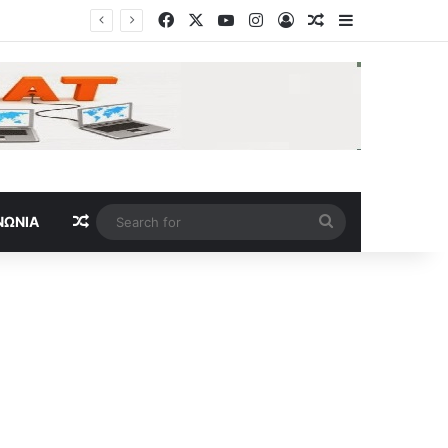
Facebook
X
YouTube
Instagram
Log In
Random Article
Sidebar
Random Article
Search
ΝΩΝΊΑ
for