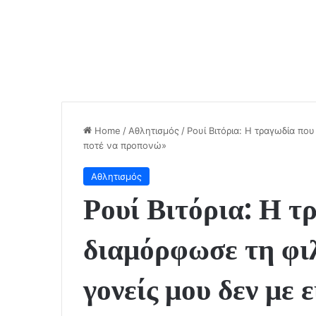
Home
/
Αθλητισμός
/
Ρουί Βιτόρια: Η τραγωδία πο
ποτέ να προπονώ»
Αθλητισμός
Ρουί Βιτόρια: Η τ
διαμόρφωσε τη φι
γονείς μου δεν με 