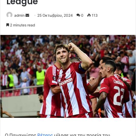
League
Send
admin
25 Οκτωβρίου, 2024
0
113
an
2 minutes read
email
Ο Παναγιώτης
Ρέτσος
μίλησε για την πορεία του