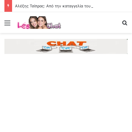
Αλέξης Τσίπρας: Από την καταγγελία του «καθεστώτος» σε πρόταση διακυβέρνησης
Menu
Se