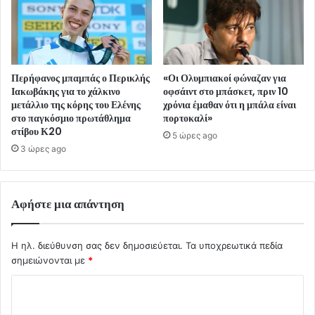
Περήφανος μπαμπάς ο Περικλής
«Οι Ολυμπιακοί φώναζαν για
Ιακωβάκης για το χάλκινο
οφσάιντ στο μπάσκετ, πριν 10
μετάλλιο της κόρης του Ελένης
χρόνια έμαθαν ότι η μπάλα είναι
στο παγκόσμιο πρωτάθλημα
πορτοκαλί»
στίβου Κ20
5 ώρες ago
3 ώρες ago
Αφήστε μια απάντηση
Η ηλ. διεύθυνση σας δεν δημοσιεύεται.
Τα υποχρεωτικά πεδία
σημειώνονται με
*
Σ
χ