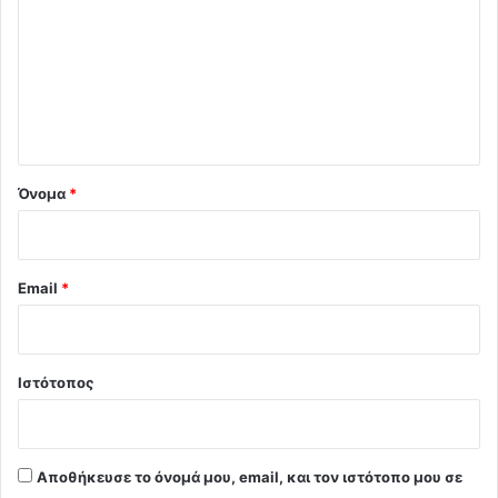
ό
λ
ι
ο
*
Όνομα
*
Email
*
Ιστότοπος
Αποθήκευσε το όνομά μου, email, και τον ιστότοπο μου σε