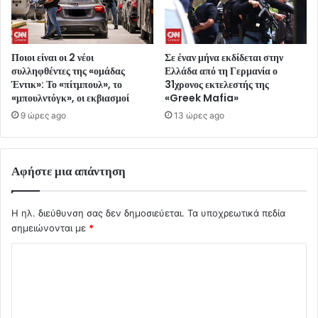
Ποιοι είναι οι 2 νέοι
Σε έναν μήνα εκδίδεται στην
συλληφθέντες της «ομάδας
Ελλάδα από τη Γερμανία ο
Έντικ»: Το «πίτμπουλ», το
31χρονος εκτελεστής της
«μπουλντόγκ», οι εκβιασμοί
«Greek Mafia»
9 ώρες ago
13 ώρες ago
Αφήστε μια απάντηση
Η ηλ. διεύθυνση σας δεν δημοσιεύεται.
Τα υποχρεωτικά πεδία
σημειώνονται με
*
Σ
χ
ό
λ