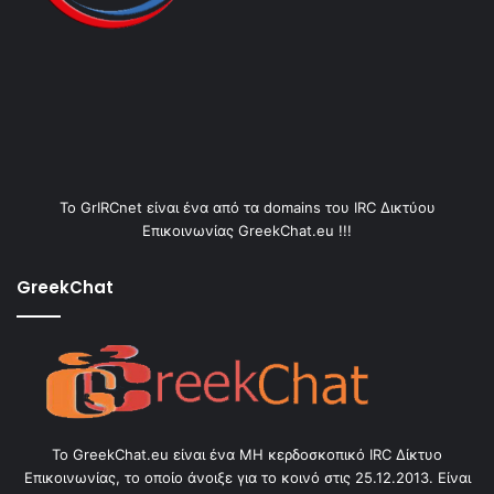
Το GrIRCnet είναι ένα από τα domains του IRC Δικτύου
Επικοινωνίας GreekChat.eu !!!
GreekChat
Το GreekChat.eu είναι ένα ΜΗ κερδοσκοπικό IRC Δίκτυο
Επικοινωνίας, το οποίο άνοιξε για το κοινό στις 25.12.2013. Είναι