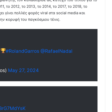
11, το 2012, το 2013, το 2014, το 2017, το 2018, το
ει γίνει πολλές φορές viral στα social media και
την κορυφή του παγκόσμιου τένις.
#RolandGarros
@RafaelNadal
ros)
May 27, 2024
/QBrG7MdYsK