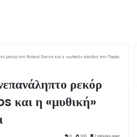
 ρεκόρ στο Roland Garros και η «μυθική» είσοδος στο Παρίσι
νεπανάληπτο ρεκόρ
s και η «μυθική»
ι
0
100
2 minutes read