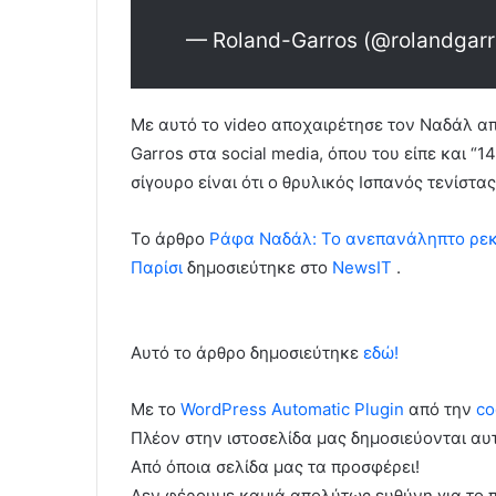
— Roland-Garros (@rolandgar
Με αυτό το video αποχαιρέτησε τον Ναδάλ απ
Garros στα social media, όπου του είπε και “
σίγουρο είναι ότι ο θρυλικός Ισπανός τενίστα
To άρθρο
Ράφα Ναδάλ: Το ανεπανάληπτο ρεκόρ
Παρίσι
δημοσιεύτηκε στο
NewsIT
.
Αυτό το άρθρο δημοσιεύτηκε
εδώ!
Με το
WordPress Automatic Plugin
από την
co
Πλέον στην ιστοσελίδα μας δημοσιεύονται α
Από όποια σελίδα μας τα προσφέρει!
Δεν φέρουμε καμιά απολύτως ευθύνη για το 