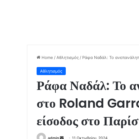
Home
/
Αθλητισμός
/
Ράφα Ναδάλ: Το ανεπανάληπτο
Αθλητισμός
Ράφα Ναδάλ: Το α
στο Roland Garro
είσοδος στο Παρίσ
Send
admin
11 Οκτωβρίου, 2024