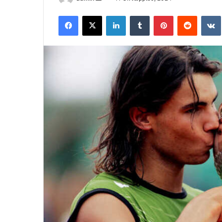
an
Facebook
X
LinkedIn
Tumblr
Pinterest
Reddit
email