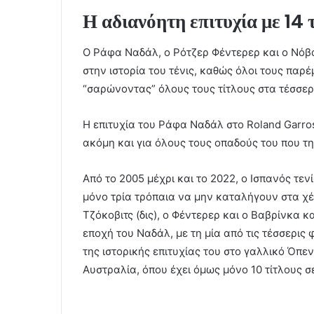
Η αδιανόητη επιτυχία με 14 τ
Ο Ράφα Ναδάλ, ο Ρότζερ Φέντερερ και ο Νόβα
στην ιστορία του τένις, καθώς όλοι τους παρέ
“σαρώνοντας” όλους τους τίτλους στα τέσσε
Η επιτυχία του Ράφα Ναδάλ στο Roland Garros
ακόμη και για όλους τους οπαδούς του που τ
Από το 2005 μέχρι και το 2022, ο Ισπανός τεν
μόνο τρία τρόπαια να μην καταλήγουν στα χέ
Τζόκοβιτς (δις), ο Φέντερερ και ο Βαβρίνκα
εποχή του Ναδάλ, με τη μία από τις τέσσερις
της ιστορικής επιτυχίας του στο γαλλικό Όπεν
Αυστραλία, όπου έχει όμως μόνο 10 τίτλους σε