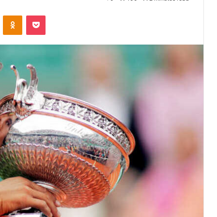
VKontakte
Odnoklassniki
Pocket