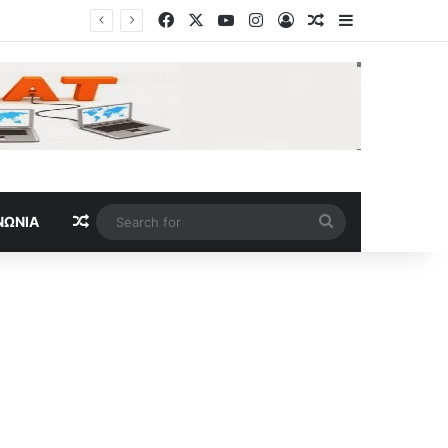
Facebook
X
YouTube
Instagram
Log In
Random Article
Sidebar
Το δίλημμα του Τραμπ για το Ιράν: Παραχωρήσεις για να ανοίξει το Ορμούζ ή συνέχιση του πολέμου
Random Article
Search
ΝΩΝΊΑ
for