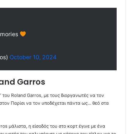
memories
ros)
October 10, 2024
oland Garros
” του Roland Garros, με τους διοργανωτές να τον
στον Παρίσι να τον υποδέχεται πάντα ως… θεό στα
ros μάλιστα, η είσοδός του στο κορτ έγινε με ένα
κφωνητής τον καλωσόρισε ως κάτοχο του τίτλου για το