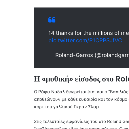
14 thanks for the millions of 
pic.twitter.com/P1CPPSJfVC
— Roland-Garros (@rolandgar
Η «μυθική» είσοδος στο R
Ο Ράφα Ναδάλ θεωρείται έτσι και ο “Βασιλιάς
αποθεώνουν με κάθε ευκαιρία και τον κόσμο 
κορτ του γαλλικού Γκραν Σλαμ.
Στις τελευταίες εμφανίσεις του στο Roland Gar
“μπιζάρισμα” που δεν έχει προηγούμενο. Ο ε