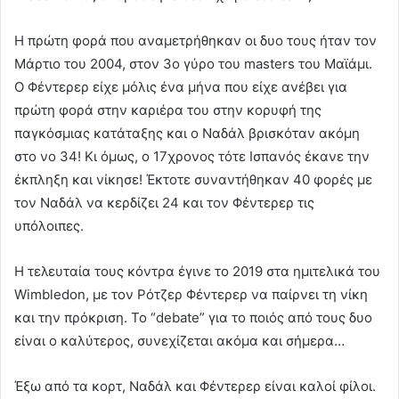
Η πρώτη φορά που αναμετρήθηκαν οι δυο τους ήταν τον
Μάρτιο του 2004, στον 3ο γύρο του masters του Μαϊάμι.
Ο Φέντερερ είχε μόλις ένα μήνα που είχε ανέβει για
πρώτη φορά στην καριέρα του στην κορυφή της
παγκόσμιας κατάταξης και ο Ναδάλ βρισκόταν ακόμη
στο νο 34! Κι όμως, ο 17χρονος τότε Ισπανός έκανε την
έκπληξη και νίκησε! Έκτοτε συναντήθηκαν 40 φορές με
τον Ναδάλ να κερδίζει 24 και τον Φέντερερ τις
υπόλοιπες.
Η τελευταία τους κόντρα έγινε το 2019 στα ημιτελικά του
Wimbledon,
με τον Ρότζερ Φέντερερ να παίρνει τη νίκη
και την πρόκριση. Το
“debate”
για το ποιός από τους δυο
είναι ο καλύτερος, συνεχίζεται ακόμα και σήμερα…
Έξω από τα κορτ, Ναδάλ και Φέντερερ είναι καλοί φίλοι.