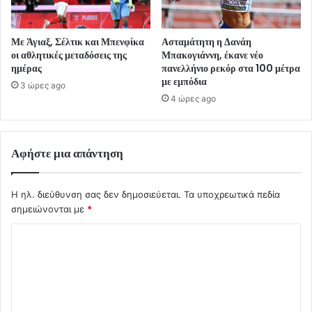
Με Άγιαξ, Σέλτικ και Μπενφίκα
Ασταμάτητη η Δανάη
οι αθλητικές μεταδόσεις της
Μπακογιάννη, έκανε νέο
ημέρας
πανελλήνιο ρεκόρ στα 100 μέτρα
με εμπόδια
3 ώρες ago
4 ώρες ago
Αφήστε μια απάντηση
Η ηλ. διεύθυνση σας δεν δημοσιεύεται.
Τα υποχρεωτικά πεδία
σημειώνονται με
*
Σ
χ
ό
λ