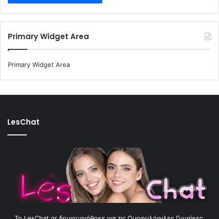
Primary Widget Area
Primary Widget Area
LesChat
To LesChat.gr δημιουργήθηκε για τις Ομοφυλόφιλες Γυναίκες.