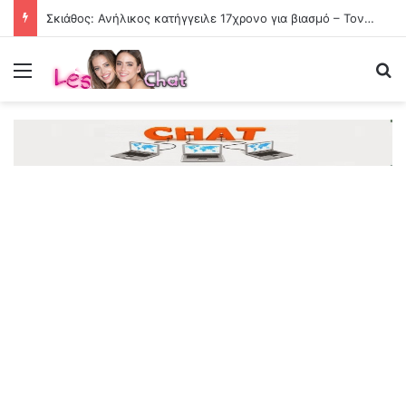
Σκιάθος: Ανήλικος κατήγγειλε 17χρονο για βιασμό – Τον απειλούσε με διαρροή βίντεο στο διαδίκτυο
Menu
Se