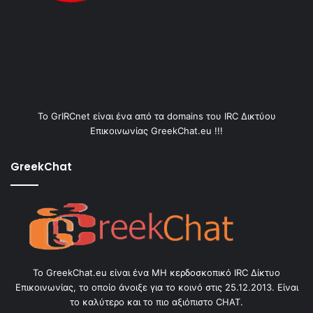
Το GrIRCnet είναι ένα από τα domains του IRC Δικτύου
Επικοινωνίας GreekChat.eu !!!
GreekChat
Το GreekChat.eu είναι ένα ΜΗ κερδοσκοπικό IRC Δίκτυο
Επικοινωνίας, το οποίο άνοιξε για το κοινό στις 25.12.2013. Είναι
το καλύτερο και το πιο αξιόπιστο CHAT.