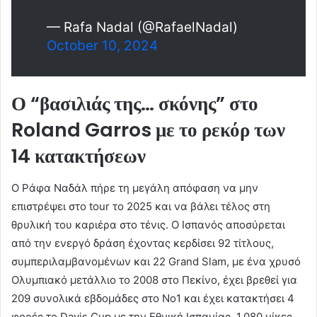
— Rafa Nadal (@RafaelNadal)
October 10, 2024
Ο “βασιλιάς της… σκόνης” στο
Roland Garros
με το ρεκόρ των
14 κατακτήσεων
Ο Ράφα Ναδάλ πήρε τη μεγάλη απόφαση να μην
επιστρέψει στο tour το 2025 και να βάλει τέλος στη
θρυλική του καριέρα στο τένις. Ο Ισπανός αποσύρεται
από την ενεργό δράση έχοντας κερδίσει 92 τίτλους,
συμπεριλαμβανομένων και 22 Grand Slam, με ένα χρυσό
Ολυμπιακό μετάλλιο το 2008 στο Πεκίνο, έχει βρεθεί για
209 συνολικά εβδομάδες στο Νο1 και έχει κατακτήσει 4
φορές το Davis Cup με την Εθνική Ισπανίας. 1.080 νίκες