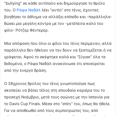
“bullying” σε κάθε αντίπαλο και δημιούργησε το θρύλο
του. Ο
Ράφα Ναδάλ
λέει “αντίο” στο τένις, έχοντας
βοηθήσει το άθλημα να αλλάξει επίπεδο και -παράλληλα-
δώσει μια μεγάλη κόντρα με τον -μετέπειτα καλό του
φίλο- Ρότζερ Φέντερερ.
Μια απόφαση που όλοι οι φίλοι του τένις περίμεναν, αλλά
παράλληλα δεν ήθελαν να την δουν να ξεστομίζεται ή να
γράφεται. Αφού το σκέφτηκε καλά και “ζύγισε” όλα τα
δεδομένα, ο Ράφα Ναδάλ ανακοίνωσε ότι αποσύρεται
από την ενεργό δράση.
Ο 38χρονος θρύλος του τένις γνωστοποίησε πως
σκοπεύει να βάλει τέλος στη σπουδαία καριέρα του το
προσεχή Νοέμβριο, μετά τους αγώνες με την Ισπανία για
το Davis Cup Finals. Μέσα στο “σπίτι” του, όπως θα ήθελε.
Για να αποθεωθεί από τους συμπατριώτες του, από