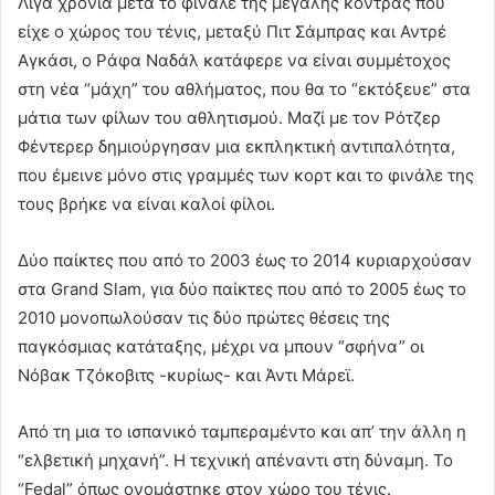
Λίγα χρόνια μετά το φινάλε της μεγάλης κόντρας που
είχε ο χώρος του τένις, μεταξύ Πιτ Σάμπρας και Αντρέ
Αγκάσι, ο Ράφα Ναδάλ κατάφερε να είναι συμμέτοχος
στη νέα “μάχη” του αθλήματος, που θα το “εκτόξευε” στα
μάτια των φίλων του αθλητισμού. Μαζί με τον Ρότζερ
Φέντερερ δημιούργησαν μια εκπληκτική αντιπαλότητα,
που έμεινε μόνο στις γραμμές των κορτ και το φινάλε της
τους βρήκε να είναι καλοί φίλοι.
Δύο παίκτες που από το 2003 έως το 2014 κυριαρχούσαν
στα Grand Slam, για δύο παίκτες που από το 2005 έως το
2010 μονοπωλούσαν τις δύο πρώτες θέσεις της
παγκόσμιας κατάταξης, μέχρι να μπουν “σφήνα” οι
Νόβακ Τζόκοβιτς -κυρίως- και Άντι Μάρεϊ.
Από τη μια το ισπανικό ταμπεραμέντο και απ’ την άλλη η
“ελβετική μηχανή”. Η τεχνική απέναντι στη δύναμη. Το
“Fedal”
όπως ονομάστηκε στον χώρο του τένις.