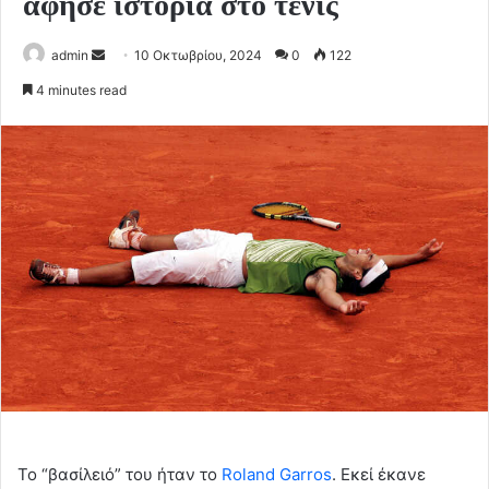
άφησε ιστορία στο τένις
Send
admin
10 Οκτωβρίου, 2024
0
122
an
4 minutes read
email
Το “βασίλειό” του ήταν το
Roland Garros
.
Εκεί έκανε