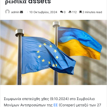
ρωσικά assets
Send
admin
10 Οκτωβρίου, 2024
0
112
2 minutes read
an
email
Συμφωνία επετεύχθη χθες (9.10.2024) στο Συμβούλιο
Μονίμων Αντιπροσώπων της
ΕΕ
(Coreper) μεταξύ των 27