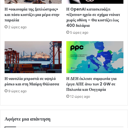
Η «οικονομία της ξαπλώστρας»
Η OpenAI κατασκευάζει
και πόσο κοστίζει μια μέρα στην
«έξυπνο» ηχείο σε σχήμα ντόνατ
παραλία
χωρίς οθόνη – Θα κοστίζει έως
400 δολάρια
2 ώρες ago
5 ώρες ago
Η ναυτιλία μπροστά σε υψηλό
Η ΔΕΗ έκλεισε συμφωνία για
ρίσκο και στη Μαύρη Θάλασσα
έργα ΑΠΕ άνω των 2 GW σε
Πολωνία και Ουγγαρία
9 ώρες ago
12 ώρες ago
Αφήστε μια απάντηση