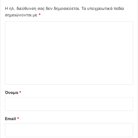
Η ηλ. διεύθυνση σας δεν δημοσιεύεται.
Τα υποχρεωτικά πεδία
σημειώνονται με
*
Σ
χ
ό
λ
ι
ο
*
Όνομα
*
Email
*