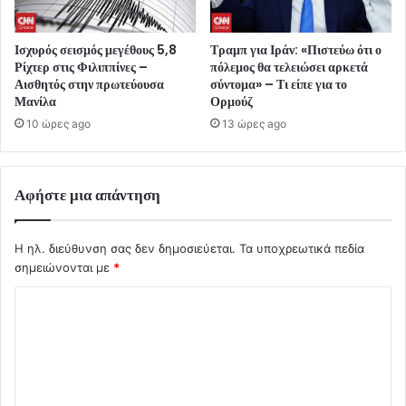
Ισχυρός σεισμός μεγέθους 5,8
Τραμπ για Ιράν: «Πιστεύω ότι ο
Ρίχτερ στις Φιλιππίνες –
πόλεμος θα τελειώσει αρκετά
Αισθητός στην πρωτεύουσα
σύντομα» – Τι είπε για το
Μανίλα
Ορμούζ
10 ώρες ago
13 ώρες ago
Αφήστε μια απάντηση
Η ηλ. διεύθυνση σας δεν δημοσιεύεται.
Τα υποχρεωτικά πεδία
σημειώνονται με
*
Σ
χ
ό
λ