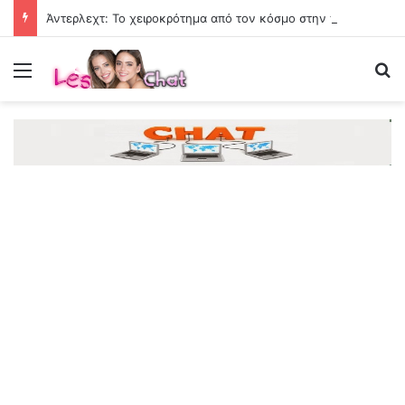
Άντερλεχτ: Το χειροκρότημα από τον κόσμο στην παρακάμερα του αγώνα
Menu
Se