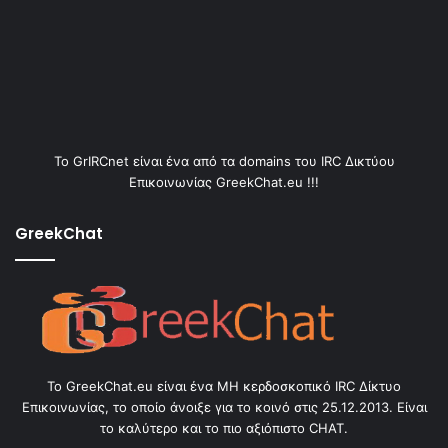
Το GrIRCnet είναι ένα από τα domains του IRC Δικτύου
Επικοινωνίας GreekChat.eu !!!
GreekChat
Το GreekChat.eu είναι ένα ΜΗ κερδοσκοπικό IRC Δίκτυο
Επικοινωνίας, το οποίο άνοιξε για το κοινό στις 25.12.2013. Είναι
το καλύτερο και το πιο αξιόπιστο CHAT.