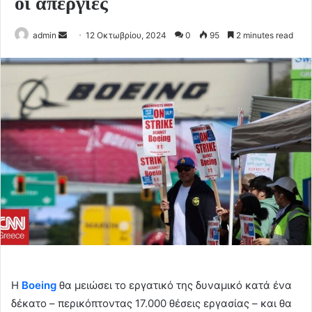
οι απεργίες
Send
admin
12 Οκτωβρίου, 2024
0
95
2 minutes read
an
email
Η
Boeing
θα μειώσει το εργατικό της δυναμικό κατά ένα
δέκατο – περικόπτοντας 17.000 θέσεις εργασίας – και θα