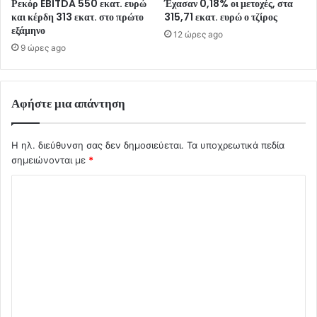
Ρεκόρ EBITDA 550 εκατ. ευρώ
Έχασαν 0,18% οι μετοχές, στα
και κέρδη 313 εκατ. στο πρώτο
315,71 εκατ. ευρώ ο τζίρος
εξάμηνο
12 ώρες ago
9 ώρες ago
Αφήστε μια απάντηση
Η ηλ. διεύθυνση σας δεν δημοσιεύεται.
Τα υποχρεωτικά πεδία
σημειώνονται με
*
Σ
χ
ό
λ
ι
ο
*