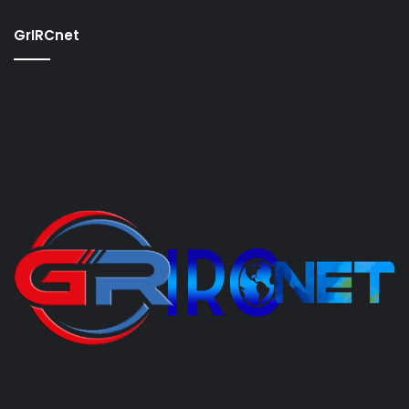
GrIRCnet