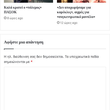
Καλά κρατεί ο «πόλεμος»
«Δεν αποχωρήσαμε για
ΠΑΣΟΚ
καρέκλες», αιχμές για
«συγκεντρωτικό μοντέλο»
8 ώρες ago
12 ώρες ago
Αφήστε μια απάντηση
Η ηλ. διεύθυνση σας δεν δημοσιεύεται.
Τα υποχρεωτικά πεδία
σημειώνονται με
*
Σ
χ
ό
λ
ι
ο