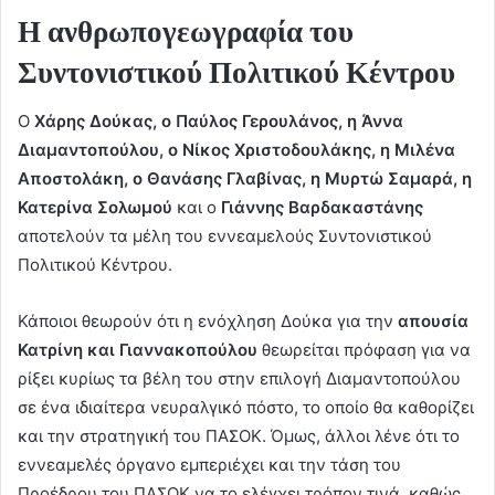
Η ανθρωπογεωγραφία του
Συντονιστικού Πολιτικού Κέντρου
Ο
Χάρης Δούκας, ο Παύλος Γερουλάνος, η Άννα
Διαμαντοπούλου, ο Νίκος Χριστοδουλάκης, η Μιλένα
Αποστολάκη, ο Θανάσης Γλαβίνας, η Μυρτώ Σαμαρά, η
Κατερίνα Σολωμού
και ο
Γιάννης Βαρδακαστάνης
αποτελούν τα μέλη του εννεαμελούς Συντονιστικού
Πολιτικού Κέντρου.
Κάποιοι θεωρούν ότι η ενόχληση Δούκα για την
απουσία
Κατρίνη και Γιαννακοπούλου
θεωρείται πρόφαση για να
ρίξει κυρίως τα βέλη του στην επιλογή Διαμαντοπούλου
σε ένα ιδιαίτερα νευραλγικό πόστο, το οποίο θα καθορίζει
και την στρατηγική του ΠΑΣΟΚ. Όμως, άλλοι λένε ότι το
εννεαμελές όργανο εμπεριέχει και την τάση του
Προέδρου του ΠΑΣΟΚ να το ελέγχει τρόπον τινά, καθώς