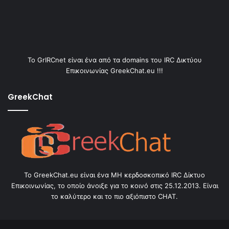
Το GrIRCnet είναι ένα από τα domains του IRC Δικτύου
Επικοινωνίας GreekChat.eu !!!
GreekChat
Το GreekChat.eu είναι ένα ΜΗ κερδοσκοπικό IRC Δίκτυο
Επικοινωνίας, το οποίο άνοιξε για το κοινό στις 25.12.2013. Είναι
το καλύτερο και το πιο αξιόπιστο CHAT.