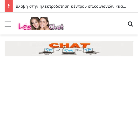
Βλάβη στην ηλεκτροδότηση κέντρου επικοινωνιών «καθηλώνει» μεγάλο αριθμό τρένων στη Βρετανία
Menu
Se