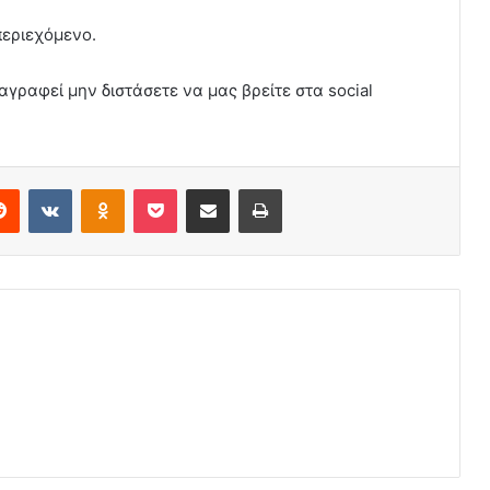
περιεχόμενο.
αγραφεί μην διστάσετε να μας βρείτε στα social
erest
Reddit
VKontakte
Odnoklassniki
Pocket
Share via Email
Print