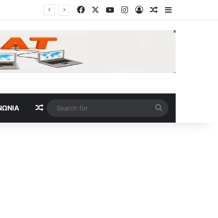
Facebook
X
YouTube
Instagram
Log In
Random Article
Sidebar
Αργεντινή
Random Article
Search
ΝΩΝΊΑ
for