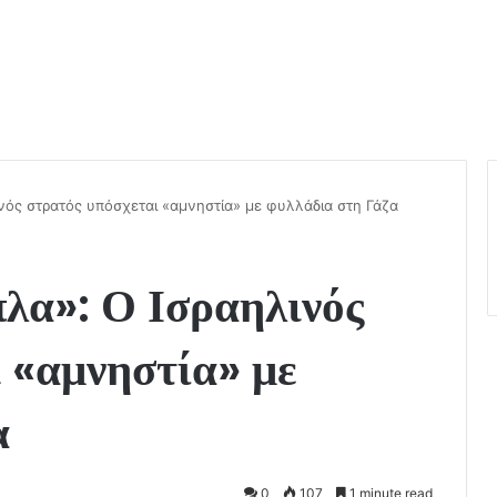
νός στρατός υπόσχεται «αμνηστία» με φυλλάδια στη Γάζα
λα»: Ο Ισραηλινός
 «αμνηστία» με
α
0
107
1 minute read