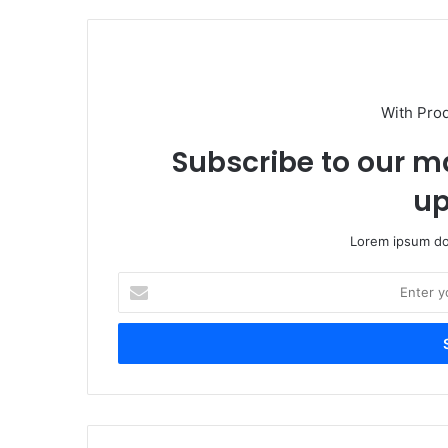
With Pro
Subscribe to our ma
up
Lorem ipsum dol
Enter
your
Email
address