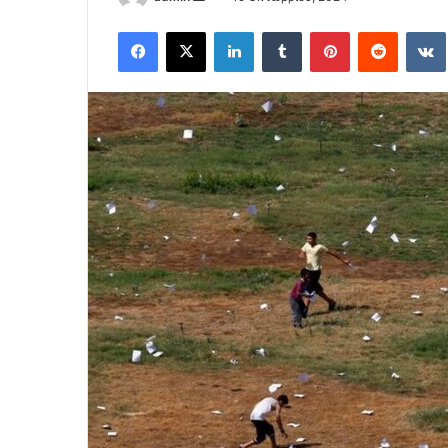
an
Facebook
X
LinkedIn
Tumblr
Pinterest
Reddit
email