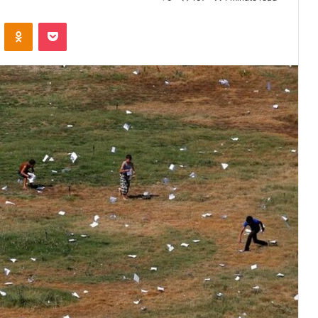
VKontakte
Odnoklassniki
Pocket