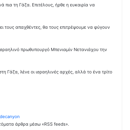
ά πια τη Γάζα. Επιτέλους, ήρθε η ευκαιρία να
ψει τους απαχθέντες, θα τους επιτρέψουμε να φύγουν
Ισραηλινό πρωθυπουργό Μπενιαμίν Νετανιάχου την
η Γάζα, λένε οι ισραηλινές αρχές, αλλά το ένα τρίτο
decanyon
υτόματα άρθρα μέσω «RSS feeds».