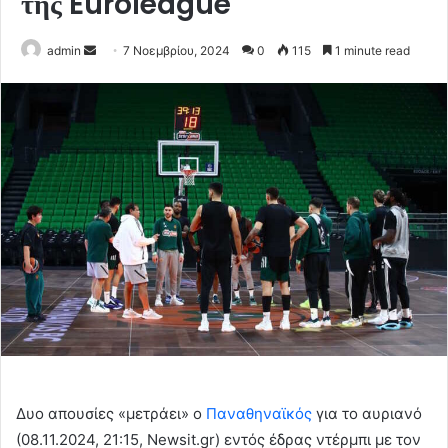
της Euroleague
Send
admin
7 Νοεμβρίου, 2024
0
115
1 minute read
an
email
Δυο απουσίες «μετράει» ο
Παναθηναϊκός
για το αυριανό
(08.11.2024, 21:15, Newsit.gr) εντός έδρας ντέρμπι με τον