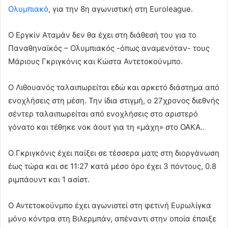
Ολυμπιακό
, για την 8η αγωνιστική στη Euroleague.
Ο Εργκίν Αταμάν δεν θα έχει στη διάθεσή του για το
Παναθηναϊκός – Ολυμπιακός -όπως αναμενόταν- τους
Μάριους Γκριγκόνις και Κώστα Αντετοκούνμπο.
Ο Λιθουανός ταλαιπωρείται εδώ και αρκετό διάστημα από
ενοχλήσεις στη μέση. Την ίδια στιγμή, ο 27χρονος διεθνής
σέντερ ταλαιπωρείται από ενοχλήσεις στο αριστερό
γόνατο και τέθηκε νοκ άουτ για τη «μάχη» στο ΟΑΚΑ..
Ο Γκριγκόνις έχει παίξει σε τέσσερα ματς στη διοργάνωση
έως τώρα και σε 11:27 κατά μέσο όρο έχει 3 πόντους, 0.8
ριμπάουντ και 1 ασίστ.
Ο Αντετοκούνμπο έχει αγωνιστεί στη φετινή Ευρωλίγκα
μόνο κόντρα στη Βιλερμπάν, απέναντι στην οποία έπαιξε