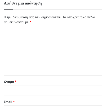
Αφήστε μια απάντηση
Η ηλ. διεύθυνση σας δεν δημοσιεύεται.
Τα υποχρεωτικά πεδία
σημειώνονται με
*
Σ
χ
ό
λ
ι
ο
*
Όνομα
*
Email
*