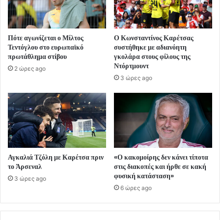
Πότε αγωνίζεται ο Μίλτος
Ο Κωνσταντίνος Καρέτσας
Τεντόγλου στο ευρωπαϊκό
συστήθηκε με αδιανόητη
πρωτάθλημα στίβου
γκολάρα στους φίλους της
Ντόρτμουντ
2 ώρες ago
3 ώρες ago
Αγκαλιά Τζόλη με Καρέτσα πριν
«Ο κακομοίρης δεν κάνει τίποτα
το Άρσεναλ
στις διακοπές και ήρθε σε κακή
φυσική κατάσταση»
3 ώρες ago
6 ώρες ago