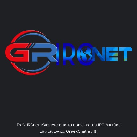
Το GrIRCnet είναι ένα από τα domains του IRC Δικτύου
Επικοινωνίας GreekChat.eu !!!