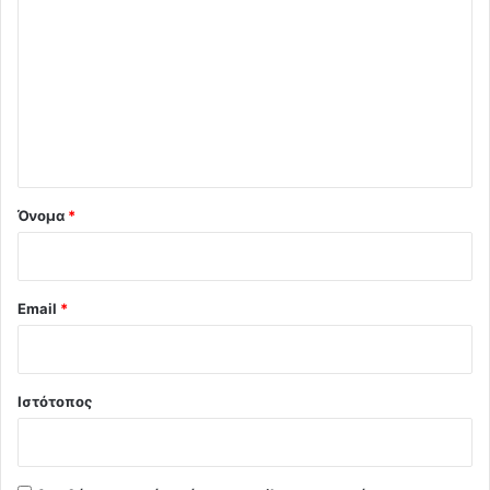
χ
ό
λ
ι
ο
*
Όνομα
*
Email
*
Ιστότοπος