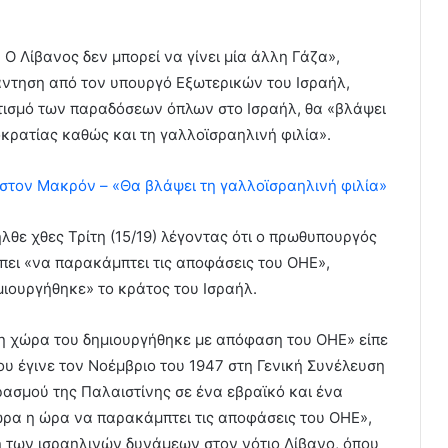
 Ο Λίβανος δεν μπορεί να γίνει μία άλλη Γάζα»,
άντηση από τον υπουργό Εξωτερικών του Ισραήλ,
ατισμό των παραδόσεων όπλων στο Ισραήλ, θα «βλάψει
οκρατίας καθώς και τη γαλλοϊσραηλινή φιλία».
 στον Μακρόν – «Θα βλάψει τη γαλλοϊσραηλινή φιλία»
ε χθες Τρίτη (15/19) λέγοντας ότι ο πρωθυπουργός
πει «να παρακάμπτει τις αποφάσεις του ΟΗΕ»,
ιουργήθηκε» το κράτος του Ισραήλ.
ι η χώρα του δημιουργήθηκε με απόφαση του ΟΗΕ» είπε
 έγινε τον Νοέμβριο του 1947 στη Γενική Συνέλευση
ασμού της Παλαιστίνης σε ένα εβραϊκό και ένα
τώρα η ώρα να παρακάμπτει τις αποφάσεις του ΟΗΕ»,
η των ισραηλινών δυνάμεων στον νότιο Λίβανο, όπου