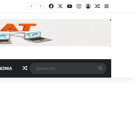
Facebook
X
YouTube
Instagram
Log In
Random Article
Sidebar
Ισχυρός σεισμός μεγέθους 5,8 Ρίχτερ στις Φιλιππίνες – Αισθητός στην πρωτεύουσα Μανίλα
Random Article
Search
ΝΩΝΊΑ
for