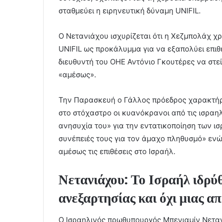
σταθμεύει η ειρηνευτική δύναμη UNIFIL.
Ο Νετανιάχου ισχυρίζεται ότι η Χεζμπολάχ χρη
UNIFIL ως προκάλυμμα για να εξαπολύει επιθέ
διευθυντή του ΟΗΕ Αντόνιο Γκουτέρες να στε
«αμέσως».
Την Παρασκευή ο Γάλλος πρόεδρος χαρακτήρ
στο στόχαστρο οι κυανόκρανοι από τις ισραη
ανησυχία του» για την εντατικοποίηση των ι
συνέπειές τους για τον άμαχο πληθυσμό» εν
αμέσως τις επιθέσεις στο Ισραήλ.
Νετανιάχου: Το Ισραήλ ιδρύθ
ανεξαρτησίας και όχι μιας 
Ο Ισραηλινός πρωθυπουργός Μπενιαμίν Νετα