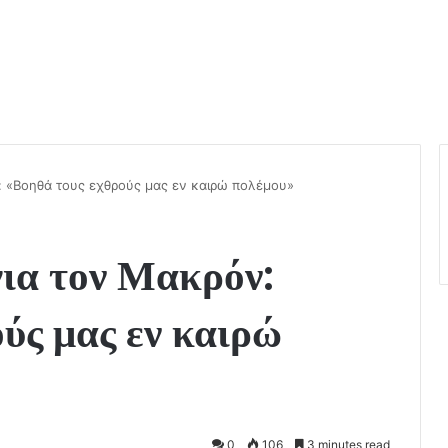
: «Βοηθά τους εχθρούς μας εν καιρώ πολέμου»
για τον Μακρόν:
ύς μας εν καιρώ
0
106
3 minutes read