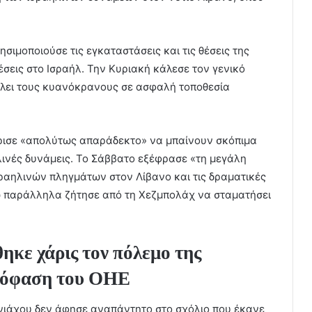
σιμοποιούσε τις εγκαταστάσεις και τις θέσεις της
σεις στο Ισραήλ. Την Κυριακή κάλεσε τον γενικό
ίλει τους κυανόκρανους σε ασφαλή τοποθεσία
ισε «απολύτως απαράδεκτο» να μπαίνουν σκόπιμα
λινές δυνάμεις. Το Σάββατο εξέφρασε «τη μεγάλη
σραηλινών πληγμάτων στον Λίβανο και τις δραματικές
ώ παράλληλα ζήτησε από τη Χεζμπολάχ να σταματήσει
ηκε χάρις τον πόλεμο της
απόφαση του ΟΗΕ
νιάχου δεν άφησε αναπάντητο στο σχόλιο που έκανε