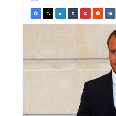
an
Facebook
X
LinkedIn
Tumblr
Pinterest
Reddit
email