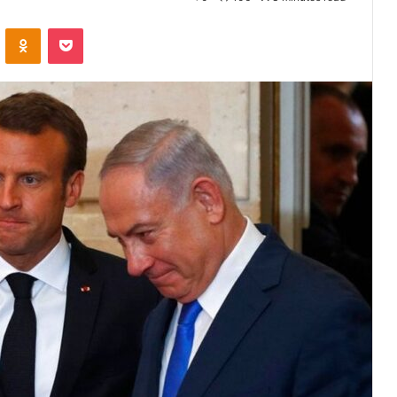
VKontakte
Odnoklassniki
Pocket