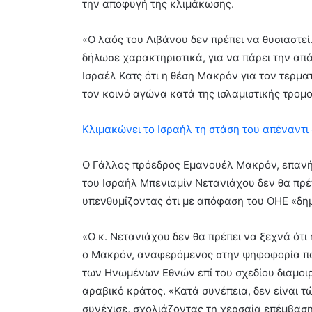
την αποφυγή της κλιμάκωσης.
«Ο λαός του Λιβάνου δεν πρέπει να θυσιαστεί.
δήλωσε χαρακτηριστικά, για να πάρει την απ
Ισραέλ Κατς ότι η θέση Μακρόν για τον τερμ
τον κοινό αγώνα κατά της ισλαμιστικής τρομ
Κλιμακώνει το Ισραήλ τη στάση του απέναντι
Ο Γάλλος πρόεδρος Εμανουέλ Μακρόν, επανήλθ
του Ισραήλ Μπενιαμίν Νετανιάχου δεν θα πρέ
υπενθυμίζοντας ότι με απόφαση του ΟΗΕ «δημ
«Ο κ. Νετανιάχου δεν θα πρέπει να ξεχνά ότ
ο Μακρόν, αναφερόμενος στην ψηφοφορία που
των Ηνωμένων Εθνών επί του σχεδίου διαμοιρ
αραβικό κράτος. «Κατά συνέπεια, δεν είναι 
συνέχισε, σχολιάζοντας τη χερσαία επέμβασ