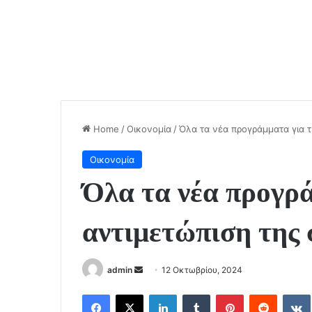
Home
/
Οικονομία
/
Όλα τα νέα προγράμματα για τ
Οικονομία
Όλα τα νέα προγρά
αντιμετώπιση της 
Send
admin
12 Οκτωβρίου, 2024
an
Facebook
X
LinkedIn
Tumblr
Pinterest
Reddit
email