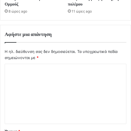
Ορμούζ
πολέμου
8 ώρες ago
11 ώρες ago
Αφήστε μια απάντηση
Η ηλ. διεύθυνση σας δεν δημοσιεύεται.
Τα υποχρεωτικά πεδία
σημειώνονται με
*
Σ
χ
ό
λ
ι
ο
*