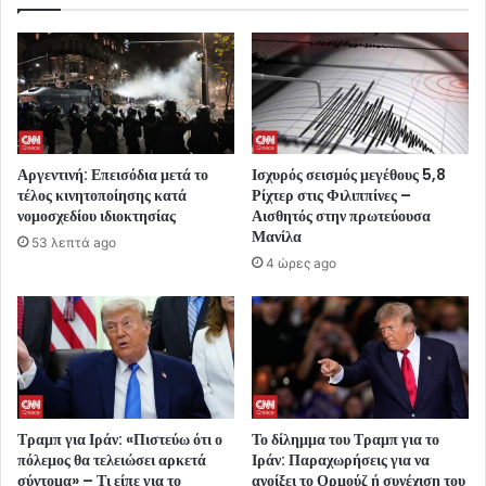
Αργεντινή: Επεισόδια μετά το
Ισχυρός σεισμός μεγέθους 5,8
τέλος κινητοποίησης κατά
Ρίχτερ στις Φιλιππίνες –
νομοσχεδίου ιδιοκτησίας
Αισθητός στην πρωτεύουσα
Μανίλα
53 λεπτά ago
4 ώρες ago
Τραμπ για Ιράν: «Πιστεύω ότι ο
Το δίλημμα του Τραμπ για το
πόλεμος θα τελειώσει αρκετά
Ιράν: Παραχωρήσεις για να
σύντομα» – Τι είπε για το
ανοίξει το Ορμούζ ή συνέχιση του