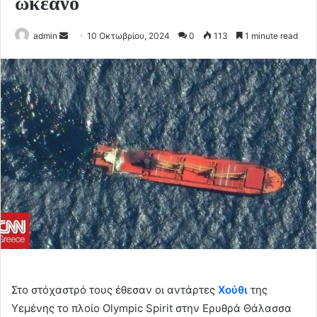
ωκεανό
Send
admin
10 Οκτωβρίου, 2024
0
113
1 minute read
an
email
Στο στόχαστρό τους έθεσαν οι αντάρτες
Χούθι
της
Υεμένης το πλοίο Olympic Spirit στην Ερυθρά Θάλασσα