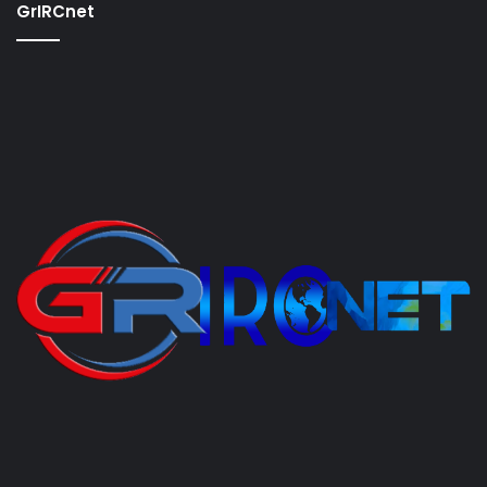
GrIRCnet