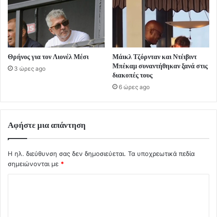
Θρήνος για τον Λιονέλ Μέσι
Μάικλ Τζόρνταν και Ντέιβιντ
Μπέκαμ συναντήθηκαν ξανά στις
3 ώρες ago
διακοπές τους
6 ώρες ago
Αφήστε μια απάντηση
Η ηλ. διεύθυνση σας δεν δημοσιεύεται.
Τα υποχρεωτικά πεδία
σημειώνονται με
*
Σ
χ
ό