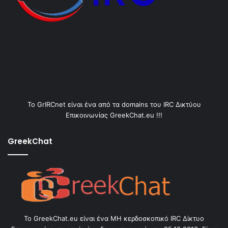
Το GrIRCnet είναι ένα από τα domains του IRC Δικτύου
Επικοινωνίας GreekChat.eu !!!
GreekChat
Το GreekChat.eu είναι ένα ΜΗ κερδοσκοπικό IRC Δίκτυο