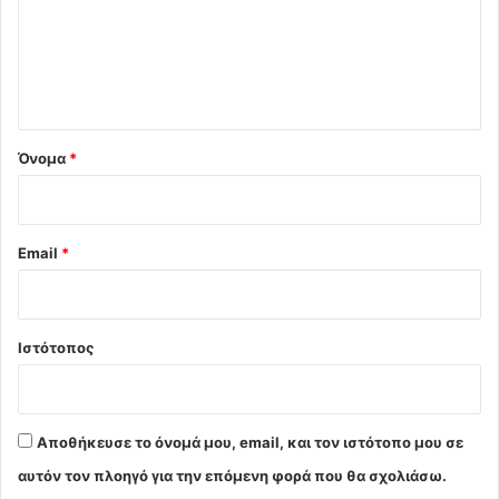
λ
ι
ο
*
Όνομα
*
Email
*
Ιστότοπος
Αποθήκευσε το όνομά μου, email, και τον ιστότοπο μου σε
αυτόν τον πλοηγό για την επόμενη φορά που θα σχολιάσω.