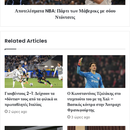
Αποτελέσματα NBA: Πάρτι των Μάβερικς με σόου
Ντόντσιτς
Related Articles
Γιουβέντους 2-1: Δείχνουν τα
Ο Κωνσταντίνος Τζολάκης στο
«δόντια» τους από τα φιλικά οι
ντεμπούτο του με τη Χαλ –
πρωταθλητές Ιταλίας
Βασικός κόντρα στην Άιντραχτ
Φρανκφούρτης
2 ώρες ago
3 ώρες ago