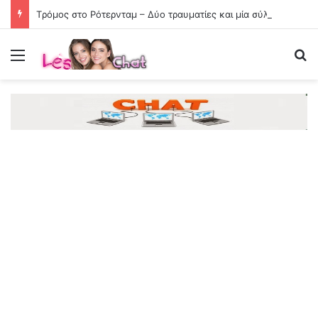
Tρόμος στο Ρότερνταμ – Δύο τραυματίες και μία σύλληψη μετά από επιθέσεις με μαχαίρι
Menu
Se