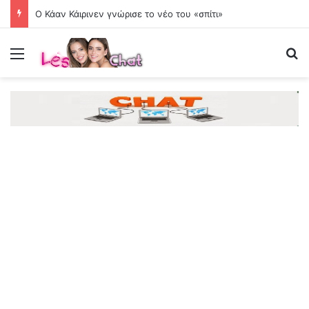
Ο Κάαν Κάιρινεν γνώρισε το νέο του «σπίτι»
Menu
Se