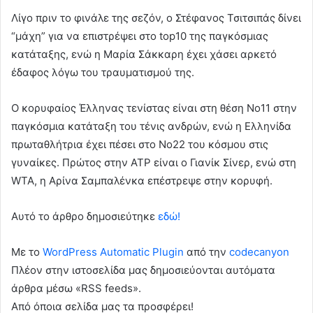
Λίγο πριν το φινάλε της σεζόν, ο Στέφανος Τσιτσιπάς δίνει
“μάχη” για να επιστρέψει στο top10 της παγκόσμιας
κατάταξης, ενώ η Μαρία Σάκκαρη έχει χάσει αρκετό
έδαφος λόγω του τραυματισμού της.
Ο κορυφαίος Έλληνας τενίστας είναι στη θέση Νο11 στην
παγκόσμια κατάταξη του τένις ανδρών, ενώ η Ελληνίδα
πρωταθλήτρια έχει πέσει στο Νο22 του κόσμου στις
γυναίκες. Πρώτος στην ATP είναι ο Γιανίκ Σίνερ, ενώ στη
WTA, η Αρίνα Σαμπαλένκα επέστρεψε στην κορυφή.
Αυτό το άρθρο δημοσιεύτηκε
εδώ!
Με το
WordPress Automatic Plugin
από την
codecanyon
Πλέον στην ιστοσελίδα μας δημοσιεύονται αυτόματα
άρθρα μέσω «RSS feeds».
Από όποια σελίδα μας τα προσφέρει!