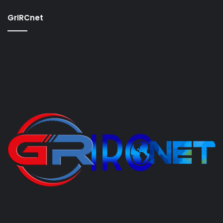
GrIRCnet