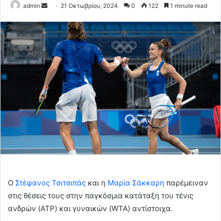
Send
admin
21 Οκτωβρίου, 2024
0
122
1 minute read
an
email
Ο
Στέφανος Τσιτσιπάς
και η
Μαρία Σάκκαρη
παρέμειναν
στις θέσεις τους στην παγκόσμια κατάταξη του τένις
ανδρών (ATP) και γυναικών (WTA) αντίστοιχα.