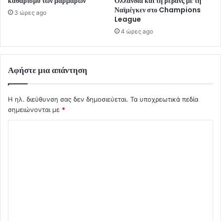
καθαρισμό των μαρμάρων
Ολλανδία και τη ρεβάνς με τη
Ναϊμέγκεν στο Champions
3 ώρες ago
League
4 ώρες ago
Αφήστε μια απάντηση
Η ηλ. διεύθυνση σας δεν δημοσιεύεται.
Τα υποχρεωτικά πεδία
σημειώνονται με
*
Σ
χ
ό
λ
ι
ο
*