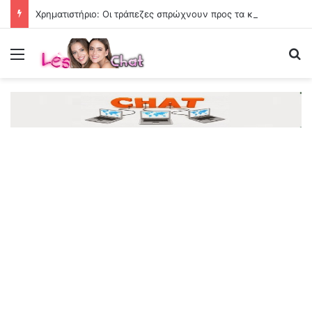
Χρηματιστήριο: Οι τράπεζες σπρώχνουν προς τα κάτω στην Αθήνα
Menu
Se