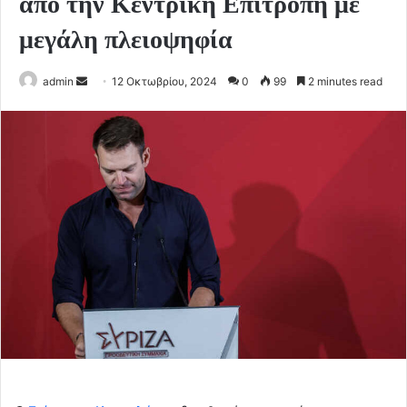
από την Κεντρική Επιτροπή με
μεγάλη πλειοψηφία
Send
admin
12 Οκτωβρίου, 2024
0
99
2 minutes read
an
email