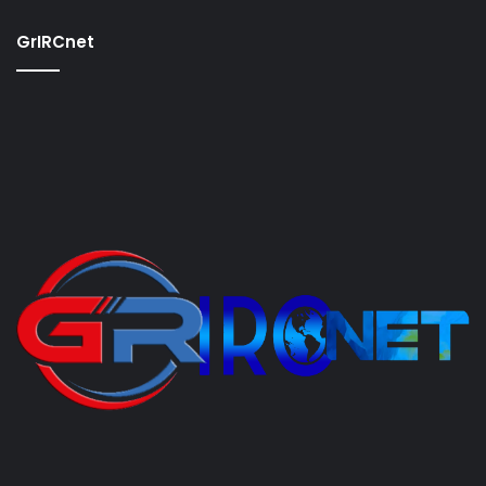
GrIRCnet