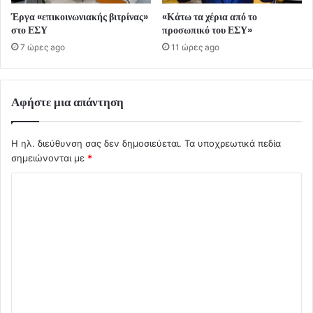
Έργα «επικοινωνιακής βιτρίνας»
«Κάτω τα χέρια από το
στο ΕΣΥ
προσωπικό του ΕΣΥ»
7 ώρες ago
11 ώρες ago
Αφήστε μια απάντηση
Η ηλ. διεύθυνση σας δεν δημοσιεύεται.
Τα υποχρεωτικά πεδία
σημειώνονται με
*
Σ
χ
ό
λ
ι
ο
*