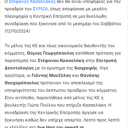
Ο
Στέφανος Κασσελάκης
δεν θα είναι υποψήφιος για την
προεδρία του
ΣΥΡΙΖΑ
, όπως αποφάσισε με μεγάλη
πλειοψηφία η Κεντρική Επιτροπή σε μια θυελλώδη
συνεδρίαση που ξεκίνησε από το μεσημέρι του Σαββάτου
(12/10/2024)
Το μέλος της ΚΕ και τέως οικονομικός διευθυντής του
κόμματος,
Θύμιος Γεωργόπουλος
κατέθεσε πρόταση για
παραπομπή του
Στέφανου Κασσελάκη
στην
Επιτροπή
Δεοντολογίας
με το ερώτημα της
διαγραφής
. Λίγο
αργότερα, οι
Γιάννης Μουζάλας
και
Θανάσης
Θεοχαρόπουλος
πρότειναν τον αποκλεισμό της
υποψηφιότητας του έκπτωτου προέδρου του κόμματος.
Στον αντίποδα, παραιτήθηκε από μέλος της ΚΕ η
βουλευτής Γιώτα Πούλου που στήριζε Κασσελάκη. Η
συνεδρίαση της Κεντρικής Επιτροπής άργησε να
ξεκινήσει καθώς δεν υπήρχε απαρτία. Λεπτό προς λεπτό
οι εξελίξεις στο
live blog του newsit.gr
.