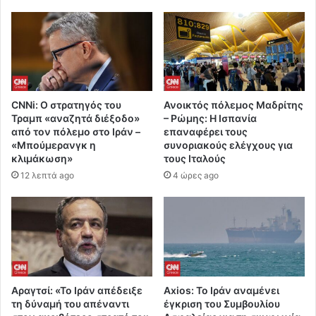
CNNi: Ο στρατηγός του
Ανοικτός πόλεμος Μαδρίτης
Τραμπ «αναζητά διέξοδο»
– Ρώμης: Η Ισπανία
από τον πόλεμο στο Ιράν –
επαναφέρει τους
«Μπούμερανγκ η
συνοριακούς ελέγχους για
κλιμάκωση»
τους Ιταλούς
12 λεπτά ago
4 ώρες ago
Αραγτσί: «Το Ιράν απέδειξε
Axios: Το Ιράν αναμένει
τη δύναμή του απέναντι
έγκριση του Συμβουλίου