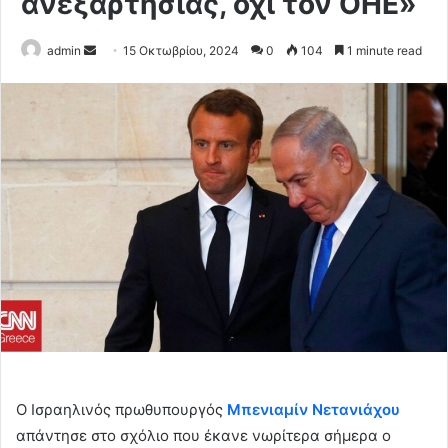
ανεξαρτησίας, όχι τον ΟΗΕ»
Send
admin
15 Οκτωβρίου, 2024
0
104
1 minute read
an
email
Ο Ισραηλινός πρωθυπουργός
Μπενιαμίν Νετανιάχου
απάντησε στο σχόλιο που έκανε νωρίτερα σήμερα ο