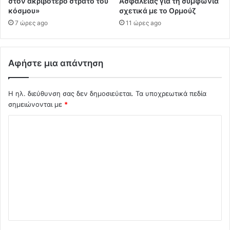
στον ακριβότερο στρατό του
Ασφαλείας για τη συμφωνία
κόσμου»
σχετικά με το Ορμούζ
7 ώρες ago
11 ώρες ago
Αφήστε μια απάντηση
Η ηλ. διεύθυνση σας δεν δημοσιεύεται.
Τα υποχρεωτικά πεδία
σημειώνονται με
*
Σ
χ
ό
λ
ι
ο
*