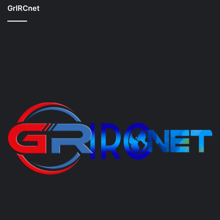
GrIRCnet